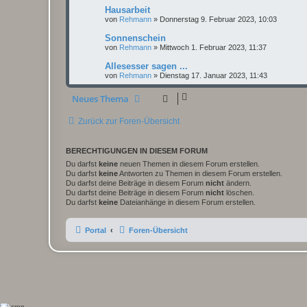
Hausarbeit
von
Rehmann
»
Donnerstag 9. Februar 2023, 10:03
Sonnenschein
von
Rehmann
»
Mittwoch 1. Februar 2023, 11:37
Allesesser sagen ...
von
Rehmann
»
Dienstag 17. Januar 2023, 11:43
Neues Thema
Zurück zur Foren-Übersicht
BERECHTIGUNGEN IN DIESEM FORUM
Du darfst
keine
neuen Themen in diesem Forum erstellen.
Du darfst
keine
Antworten zu Themen in diesem Forum erstellen.
Du darfst deine Beiträge in diesem Forum
nicht
ändern.
Du darfst deine Beiträge in diesem Forum
nicht
löschen.
Du darfst
keine
Dateianhänge in diesem Forum erstellen.
Portal
Foren-Übersicht