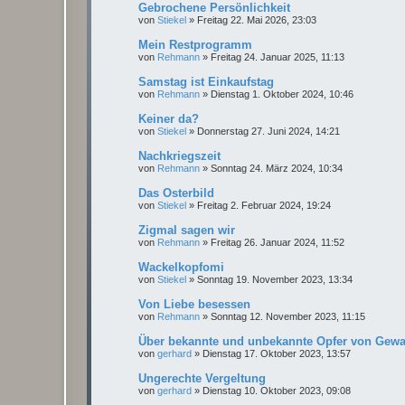
Gebrochene Persönlichkeit
von
Stiekel
»
Freitag 22. Mai 2026, 23:03
Mein Restprogramm
von
Rehmann
»
Freitag 24. Januar 2025, 11:13
Samstag ist Einkaufstag
von
Rehmann
»
Dienstag 1. Oktober 2024, 10:46
Keiner da?
von
Stiekel
»
Donnerstag 27. Juni 2024, 14:21
Nachkriegszeit
von
Rehmann
»
Sonntag 24. März 2024, 10:34
Das Osterbild
von
Stiekel
»
Freitag 2. Februar 2024, 19:24
Zigmal sagen wir
von
Rehmann
»
Freitag 26. Januar 2024, 11:52
Wackelkopfomi
von
Stiekel
»
Sonntag 19. November 2023, 13:34
Von Liebe besessen
von
Rehmann
»
Sonntag 12. November 2023, 11:15
Über bekannte und unbekannte Opfer von Gewal
von
gerhard
»
Dienstag 17. Oktober 2023, 13:57
Ungerechte Vergeltung
von
gerhard
»
Dienstag 10. Oktober 2023, 09:08