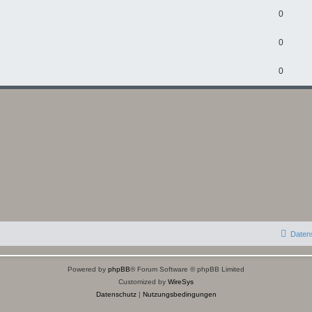
0
0
0
Daten
Powered by
phpBB
® Forum Software © phpBB Limited
Customized by
WireSys
Datenschutz
|
Nutzungsbedingungen