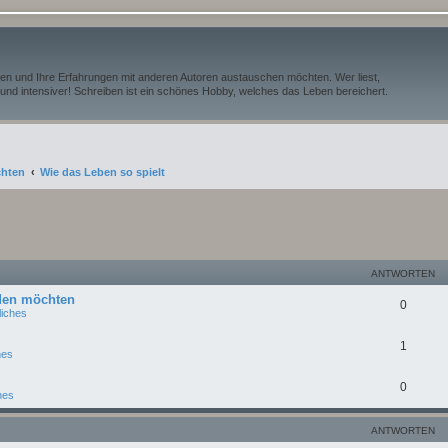
iben und Ihre Erfahrungen mit anderen Autoren austauschen möchten. Wer liest,
und intensiver! Schreiben ist ein schönes Hobby, welches das Leben bereichert.
chten
Wie das Leben so spielt
eiterte Suche
ANTWORTEN
lden möchten
0
liches
1
hes
0
hes
ANTWORTEN