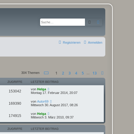
Suche
Erweiterte Suche
Registrieren
Anmelden
Seite
1
von
13
1
2
3
4
5
13
Nächste
304 Themen
…
ZUGRIFFE
LETZTER BEITRAG
von
Helga
153042
Montag 17. Februar 2014, 20:07
von
Autor69
169390
Mittwoch 30. August 2017, 08:26
von
Helga
174915
Mittwoch 3. März 2010, 09:37
ZUGRIFFE
LETZTER BEITRAG