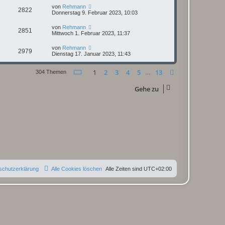
von
Rehmann
2822
Donnerstag 9. Februar 2023, 10:03
von
Rehmann
2851
Mittwoch 1. Februar 2023, 11:37
von
Rehmann
2979
Dienstag 17. Januar 2023, 11:43
Seite
1
von
13
1
2
3
4
5
13
Nächste
304 Themen
…
Gehe zu
schutzerklärung
Alle Cookies löschen
Alle Zeiten sind
UTC+02:00