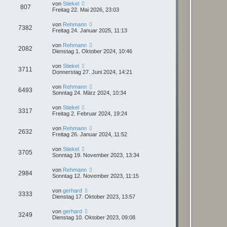
von
Stiekel
807
Freitag 22. Mai 2026, 23:03
von
Rehmann
7382
Freitag 24. Januar 2025, 11:13
von
Rehmann
2082
Dienstag 1. Oktober 2024, 10:46
von
Stiekel
3711
Donnerstag 27. Juni 2024, 14:21
von
Rehmann
6493
Sonntag 24. März 2024, 10:34
von
Stiekel
3317
Freitag 2. Februar 2024, 19:24
von
Rehmann
2632
Freitag 26. Januar 2024, 11:52
von
Stiekel
3705
Sonntag 19. November 2023, 13:34
von
Rehmann
2984
Sonntag 12. November 2023, 11:15
von
gerhard
3333
Dienstag 17. Oktober 2023, 13:57
von
gerhard
3249
Dienstag 10. Oktober 2023, 09:08