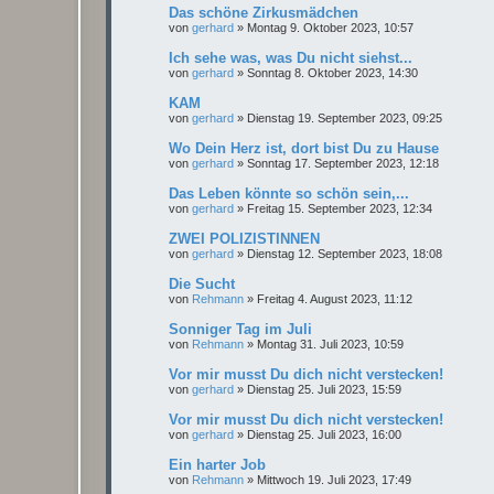
Das schöne Zirkusmädchen
von
gerhard
»
Montag 9. Oktober 2023, 10:57
Ich sehe was, was Du nicht siehst...
von
gerhard
»
Sonntag 8. Oktober 2023, 14:30
KAM
von
gerhard
»
Dienstag 19. September 2023, 09:25
Wo Dein Herz ist, dort bist Du zu Hause
von
gerhard
»
Sonntag 17. September 2023, 12:18
Das Leben könnte so schön sein,...
von
gerhard
»
Freitag 15. September 2023, 12:34
ZWEI POLIZISTINNEN
von
gerhard
»
Dienstag 12. September 2023, 18:08
Die Sucht
von
Rehmann
»
Freitag 4. August 2023, 11:12
Sonniger Tag im Juli
von
Rehmann
»
Montag 31. Juli 2023, 10:59
Vor mir musst Du dich nicht verstecken!
von
gerhard
»
Dienstag 25. Juli 2023, 15:59
Vor mir musst Du dich nicht verstecken!
von
gerhard
»
Dienstag 25. Juli 2023, 16:00
Ein harter Job
von
Rehmann
»
Mittwoch 19. Juli 2023, 17:49