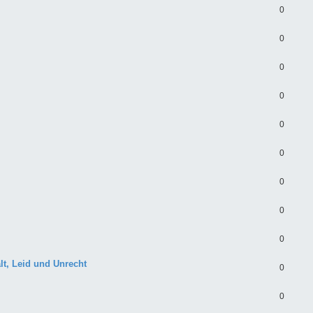
0
0
0
0
0
0
0
0
0
t, Leid und Unrecht
0
0