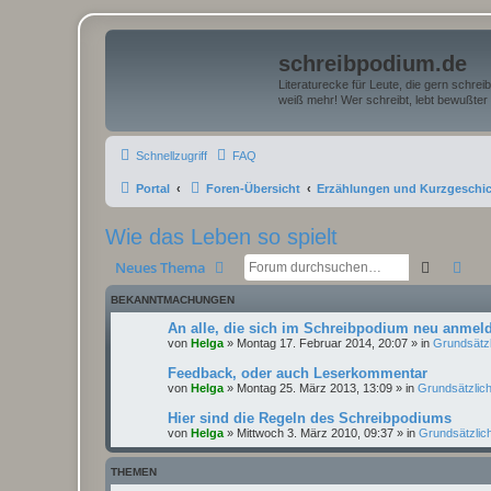
schreibpodium.de
Literaturecke für Leute, die gern schre
weiß mehr! Wer schreibt, lebt bewußter 
Schnellzugriff
FAQ
Portal
Foren-Übersicht
Erzählungen und Kurzgeschi
Wie das Leben so spielt
Suche
Erw
Neues Thema
BEKANNTMACHUNGEN
An alle, die sich im Schreibpodium neu anme
von
Helga
»
Montag 17. Februar 2014, 20:07
» in
Grundsätz
Feedback, oder auch Leserkommentar
von
Helga
»
Montag 25. März 2013, 13:09
» in
Grundsätzlic
Hier sind die Regeln des Schreibpodiums
von
Helga
»
Mittwoch 3. März 2010, 09:37
» in
Grundsätzlic
THEMEN