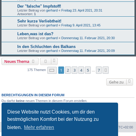
Der "falsche" Impfstoff!
Letzter Beitrag von
gerhard
«
Freitag 23. April 2021, 20:31
Antworten:
1
Sehr kurze Verliebtheit!
Letzter Beitrag von
gerhard
«
Freitag 9. April 2021, 13:45
Leben,was ist das?
Letzter Beitrag von
gerhard
«
Donnerstag 11. Februar 2021, 20:30
In den Schluchten des Balkans
Letzter Beitrag von
gerhard
«
Donnerstag 11. Februar 2021, 20:09
Neues Thema
Seite
1
von
7
1
2
3
4
5
7
Nächste
175 Themen
…
Gehe zu
BERECHTIGUNGEN IN DIESEM FORUM
Du darfst
keine
neuen Themen in diesem Forum erstellen.
Du darfst
keine
Antworten zu Themen in diesem Forum erstellen.
Du darfst deine Beiträge in diesem Forum
nicht
ändern.
Diese Website nutzt Cookies, um dir den
Du darfst deine Beiträge in diesem Forum
nicht
löschen.
Du darfst
keine
Dateianhänge in diesem Forum erstellen.
bestmöglichen Komfort bei der Nutzung zu
bieten.
Mehr erfahren
Portal
Foren-Übersicht
Alle Zeiten sind
UTC+02:00