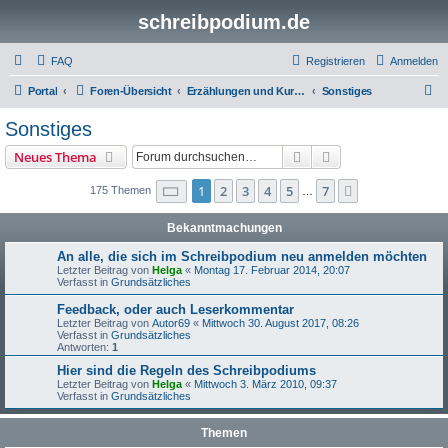
schreibpodium.de
FAQ
Registrieren
Anmelden
S
Portal
Foren-Übersicht
Erzählungen und Kurzgeschichten
Sonstiges
u
Sonstiges
c
Suche
Erweiterte Suche
Neues Thema
h
e
Seite
1
von
7
1
2
3
4
5
7
Nächste
175 Themen
…
Bekanntmachungen
An alle, die sich im Schreibpodium neu anmelden möchten
Letzter Beitrag von
Helga
«
Montag 17. Februar 2014, 20:07
Verfasst in
Grundsätzliches
Feedback, oder auch Leserkommentar
Letzter Beitrag von
Autor69
«
Mittwoch 30. August 2017, 08:26
Verfasst in
Grundsätzliches
Antworten:
1
Hier sind die Regeln des Schreibpodiums
Letzter Beitrag von
Helga
«
Mittwoch 3. März 2010, 09:37
Verfasst in
Grundsätzliches
Themen