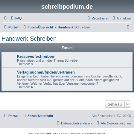
schreibpodium.de
FAQ
Registrieren
Anmelden
S
Portal
Foren-Übersicht
Handwerk Schreiben
u
Handwerk Schreiben
c
Forum
h
e
Kreatives Schreiben
Ratschläge rund um das Thema Schreiben
Themen:
8
Verlag suchen/finden/vertrauen
Einige von Euch haben bereits eines oder mehrere Bücher veröffentlicht;
andere Autoren sind evt. gerade auf der Suche nach einem geeigneten
Verleger. Welcher Verlag hat Euer Vertrauen gewonnen?
Themen:
4
Gehe zu
Portal
Foren-Übersicht
Alle Zeiten sind
UTC+02:00
Datenschutzerklärung
Alle Cookies löschen
Powered by
phpBB
® Forum Software © phpBB Limited