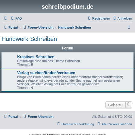
schreibpodium.de
FAQ
Registrieren
Anmelden
S
Portal
Foren-Übersicht
Handwerk Schreiben
u
Handwerk Schreiben
c
Forum
h
e
Kreatives Schreiben
Ratschläge rund um das Thema Schreiben
Themen:
8
Verlag suchen/finden/vertrauen
Einige von Euch haben bereits eines oder mehrere Bücher veröffentlicht;
andere Autoren sind evt. gerade auf der Suche nach einem geeigneten
Verleger. Welcher Verlag hat Euer Vertrauen gewonnen?
Themen:
4
Gehe zu
Portal
Foren-Übersicht
Alle Zeiten sind
UTC+02:00
Datenschutzerklärung
Alle Cookies löschen
Powered by
phpBB
® Forum Software © phpBB Limited