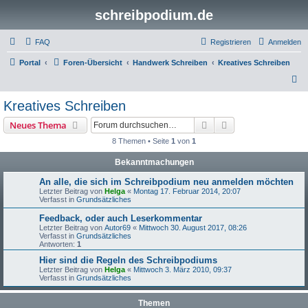
schreibpodium.de
FAQ
Registrieren
Anmelden
Portal
Foren-Übersicht
Handwerk Schreiben
Kreatives Schreiben
S
u
Kreatives Schreiben
c
Suche
Erweiterte Suche
Neues Thema
h
8 Themen • Seite
1
von
1
e
Bekanntmachungen
An alle, die sich im Schreibpodium neu anmelden möchten
Letzter Beitrag von
Helga
«
Montag 17. Februar 2014, 20:07
Verfasst in
Grundsätzliches
Feedback, oder auch Leserkommentar
Letzter Beitrag von
Autor69
«
Mittwoch 30. August 2017, 08:26
Verfasst in
Grundsätzliches
Antworten:
1
Hier sind die Regeln des Schreibpodiums
Letzter Beitrag von
Helga
«
Mittwoch 3. März 2010, 09:37
Verfasst in
Grundsätzliches
Themen