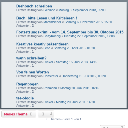
Drehbuch schreiben
Letzter Beitrag von
Gerlinde
«
Montag 3. September 2018, 05:09
Buch! bitte Lesen und Kritisieren !
Letzter Beitrag von
MartinWeber
«
Sonntag 6. Dezember 2015, 15:30
Antworten:
2
Fortsetzungskrimi - vom 14. September bis 30. Oktober 2015
Letzter Beitrag von
SissyKoenig
«
Dienstag 22. September 2015, 17:08
Kreatives kreativ präsentieren
Letzter Beitrag von
Lena
«
Samstag 25. April 2015, 01:20
Antworten:
1
wann schreiben?
Letzter Beitrag von
Stiekel
«
Samstag 15. Juni 2013, 14:15
Antworten:
1
Von feinen Worten
Letzter Beitrag von
HansPeter
«
Donnerstag 19. Juli 2012, 09:20
Regenbogen
Letzter Beitrag von
Rehmann
«
Montag 20. Juni 2011, 16:45
Antworten:
2
tee-ologie
Letzter Beitrag von
Stiekel
«
Montag 20. Juni 2011, 14:20
Antworten:
2
Neues Thema
8 Themen • Seite
1
von
1