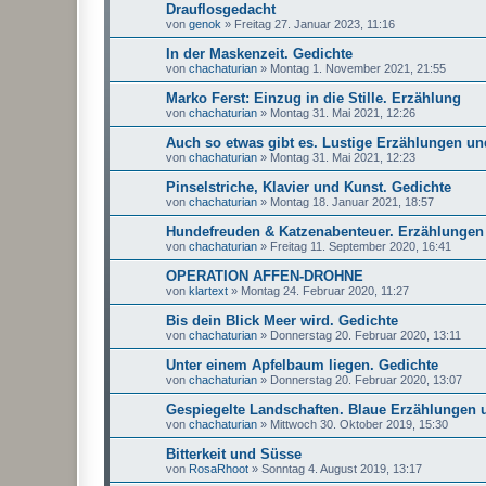
Drauflosgedacht
von
genok
»
Freitag 27. Januar 2023, 11:16
In der Maskenzeit. Gedichte
von
chachaturian
»
Montag 1. November 2021, 21:55
Marko Ferst: Einzug in die Stille. Erzählung
von
chachaturian
»
Montag 31. Mai 2021, 12:26
Auch so etwas gibt es. Lustige Erzählungen un
von
chachaturian
»
Montag 31. Mai 2021, 12:23
Pinselstriche, Klavier und Kunst. Gedichte
von
chachaturian
»
Montag 18. Januar 2021, 18:57
Hundefreuden & Katzenabenteuer. Erzählungen
von
chachaturian
»
Freitag 11. September 2020, 16:41
OPERATION AFFEN-DROHNE
von
klartext
»
Montag 24. Februar 2020, 11:27
Bis dein Blick Meer wird. Gedichte
von
chachaturian
»
Donnerstag 20. Februar 2020, 13:11
Unter einem Apfelbaum liegen. Gedichte
von
chachaturian
»
Donnerstag 20. Februar 2020, 13:07
Gespiegelte Landschaften. Blaue Erzählungen 
von
chachaturian
»
Mittwoch 30. Oktober 2019, 15:30
Bitterkeit und Süsse
von
RosaRhoot
»
Sonntag 4. August 2019, 13:17