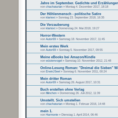
Jahre im September. Gedichte und Erzählunge
von
chachaturian
»
Montag 4. Dezember 2017, 18:18
Der Höhlenmensch - politische Satire
von
klartext
»
Sonntag 23. September 2018, 16:35
Die Verzauberung
von
klartext
»
Donnerstag 24. Mai 2018, 19:27
Horror-Western
von
Autor69
»
Samstag 18. November 2017, 11:45
Mein erstes Werk
von
Autor69
»
Sonntag 5. November 2017, 09:55
Meine eBooks bei Amazon/Kindle
von
wüstenvogel
»
Samstag 10. November 2012, 21:48
Online-Lesung Roman: "Dreimal die Sieben" W
von
ErwinJSeel
»
Sonntag 6. November 2011, 00:24
Mein dritter Roman
von
Autor69
»
Samstag 26. August 2017, 10:31
Buch erstellen ohne Verlag
von
fillinchen
»
Donnerstag 26. Juli 2012, 11:39
Umstellt. Sich umstellen
von
chachaturian
»
Montag 1. Februar 2016, 14:48
mein 1.
von
Harmonie
»
Dienstag 1. April 2014, 06:46