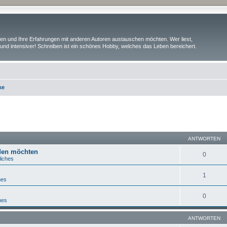
iben und Ihre Erfahrungen mit anderen Autoren austauschen möchten. Wer liest,
und intensiver! Schreiben ist ein schönes Hobby, welches das Leben bereichert.
ke
eiterte Suche
ANTWORTEN
lden möchten
0
liches
1
hes
0
hes
ANTWORTEN