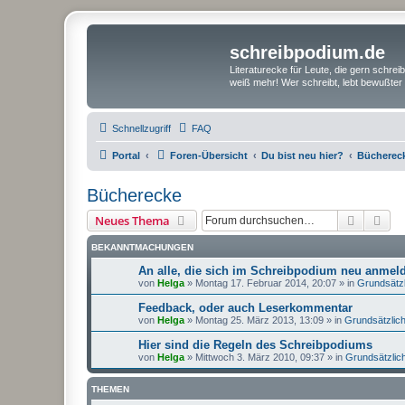
schreibpodium.de
Literaturecke für Leute, die gern schre
weiß mehr! Wer schreibt, lebt bewußter 
Schnellzugriff
FAQ
Portal
Foren-Übersicht
Du bist neu hier?
Bücherec
Bücherecke
Suche
Erw
Neues Thema
BEKANNTMACHUNGEN
An alle, die sich im Schreibpodium neu anme
von
Helga
»
Montag 17. Februar 2014, 20:07
» in
Grundsätz
Feedback, oder auch Leserkommentar
von
Helga
»
Montag 25. März 2013, 13:09
» in
Grundsätzlic
Hier sind die Regeln des Schreibpodiums
von
Helga
»
Mittwoch 3. März 2010, 09:37
» in
Grundsätzlic
THEMEN