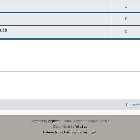
1
0
Buch
0
Daten
Powered by
phpBB
® Forum Software © phpBB Limited
Customized by
WireSys
Datenschutz
|
Nutzungsbedingungen