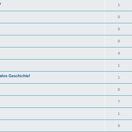
n
1
0
0
0
4
1
ahre Geschichte!
1
0
7
1
0