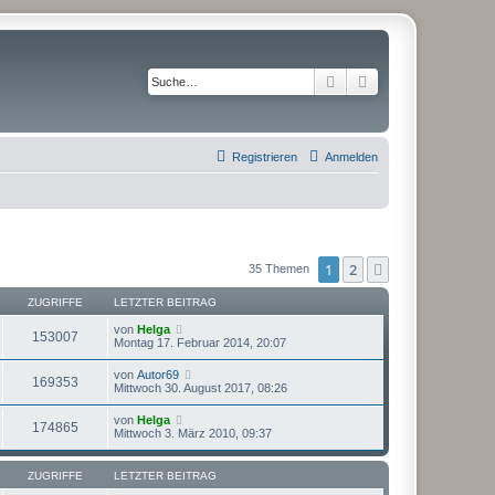
Suche
Erweiterte Suche
Registrieren
Anmelden
1
2
Nächste
35 Themen
ZUGRIFFE
LETZTER BEITRAG
von
Helga
153007
Montag 17. Februar 2014, 20:07
von
Autor69
169353
Mittwoch 30. August 2017, 08:26
von
Helga
174865
Mittwoch 3. März 2010, 09:37
ZUGRIFFE
LETZTER BEITRAG