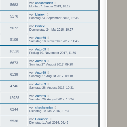
von
chachaturian
5683
Montag 7. Januar 2019, 18:19
von
klartext
5176
Sonntag 23. September 2018, 16:35
von
klartext
5072
Donnerstag 24. Mai 2018, 19:27
von
Autor69
5109
Samstag 18. November 2017, 11:45
von
Autor69
16528
Freitag 10. November 2017, 11:30
von
Autor69
6673
Sonntag 27. August 2017, 09:20
von
Autor69
6139
Sonntag 27. August 2017, 09:18
von
Autor69
4746
Samstag 26. August 2017, 10:31
von
Autor69
12928
Samstag 26. August 2017, 10:24
von
chachaturian
6244
Dienstag 10. Mai 2016, 21:34
von
Harmonie
5536
Dienstag 1. April 2014, 06:46