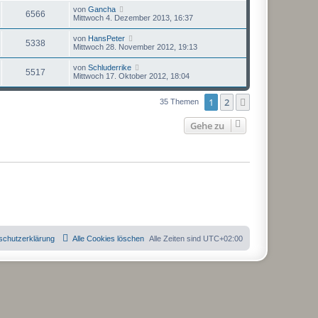
von
Gancha
6566
Mittwoch 4. Dezember 2013, 16:37
von
HansPeter
5338
Mittwoch 28. November 2012, 19:13
von
Schluderrike
5517
Mittwoch 17. Oktober 2012, 18:04
1
2
Nächste
35 Themen
Gehe zu
schutzerklärung
Alle Cookies löschen
Alle Zeiten sind
UTC+02:00