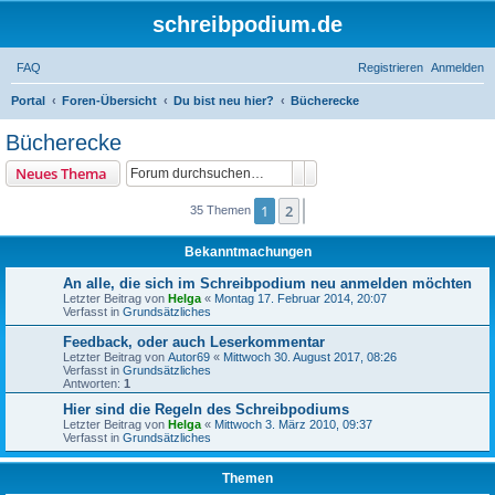
schreibpodium.de
FAQ
Registrieren
Anmelden
S
Portal
Foren-Übersicht
Du bist neu hier?
Bücherecke
u
Bücherecke
c
Suche
Erweiterte Suche
Neues Thema
h
e
1
2
Nächste
35 Themen
Bekanntmachungen
An alle, die sich im Schreibpodium neu anmelden möchten
Letzter Beitrag von
Helga
«
Montag 17. Februar 2014, 20:07
Verfasst in
Grundsätzliches
Feedback, oder auch Leserkommentar
Letzter Beitrag von
Autor69
«
Mittwoch 30. August 2017, 08:26
Verfasst in
Grundsätzliches
Antworten:
1
Hier sind die Regeln des Schreibpodiums
Letzter Beitrag von
Helga
«
Mittwoch 3. März 2010, 09:37
Verfasst in
Grundsätzliches
Themen