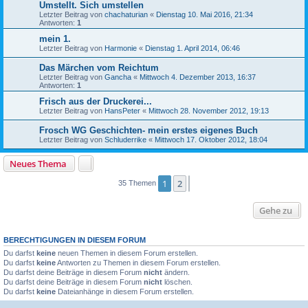
Umstellt. Sich umstellen
Letzter Beitrag von
chachaturian
«
Dienstag 10. Mai 2016, 21:34
Antworten:
1
mein 1.
Letzter Beitrag von
Harmonie
«
Dienstag 1. April 2014, 06:46
Das Märchen vom Reichtum
Letzter Beitrag von
Gancha
«
Mittwoch 4. Dezember 2013, 16:37
Antworten:
1
Frisch aus der Druckerei...
Letzter Beitrag von
HansPeter
«
Mittwoch 28. November 2012, 19:13
Frosch WG Geschichten- mein erstes eigenes Buch
Letzter Beitrag von
Schluderrike
«
Mittwoch 17. Oktober 2012, 18:04
Neues Thema
1
2
Nächste
35 Themen
Gehe zu
BERECHTIGUNGEN IN DIESEM FORUM
Du darfst
keine
neuen Themen in diesem Forum erstellen.
Du darfst
keine
Antworten zu Themen in diesem Forum erstellen.
Du darfst deine Beiträge in diesem Forum
nicht
ändern.
Du darfst deine Beiträge in diesem Forum
nicht
löschen.
Du darfst
keine
Dateianhänge in diesem Forum erstellen.