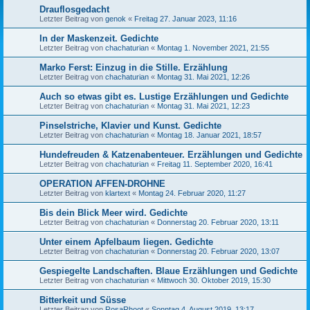
Drauflosgedacht
Letzter Beitrag von
genok
«
Freitag 27. Januar 2023, 11:16
In der Maskenzeit. Gedichte
Letzter Beitrag von
chachaturian
«
Montag 1. November 2021, 21:55
Marko Ferst: Einzug in die Stille. Erzählung
Letzter Beitrag von
chachaturian
«
Montag 31. Mai 2021, 12:26
Auch so etwas gibt es. Lustige Erzählungen und Gedichte
Letzter Beitrag von
chachaturian
«
Montag 31. Mai 2021, 12:23
Pinselstriche, Klavier und Kunst. Gedichte
Letzter Beitrag von
chachaturian
«
Montag 18. Januar 2021, 18:57
Hundefreuden & Katzenabenteuer. Erzählungen und Gedichte
Letzter Beitrag von
chachaturian
«
Freitag 11. September 2020, 16:41
OPERATION AFFEN-DROHNE
Letzter Beitrag von
klartext
«
Montag 24. Februar 2020, 11:27
Bis dein Blick Meer wird. Gedichte
Letzter Beitrag von
chachaturian
«
Donnerstag 20. Februar 2020, 13:11
Unter einem Apfelbaum liegen. Gedichte
Letzter Beitrag von
chachaturian
«
Donnerstag 20. Februar 2020, 13:07
Gespiegelte Landschaften. Blaue Erzählungen und Gedichte
Letzter Beitrag von
chachaturian
«
Mittwoch 30. Oktober 2019, 15:30
Bitterkeit und Süsse
Letzter Beitrag von
RosaRhoot
«
Sonntag 4. August 2019, 13:17