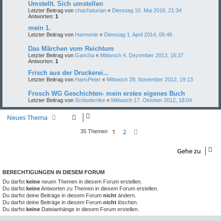
Umstellt. Sich umstellen
Letzter Beitrag von
chachaturian
«
Dienstag 10. Mai 2016, 21:34
Antworten:
1
mein 1.
Letzter Beitrag von
Harmonie
«
Dienstag 1. April 2014, 06:46
Das Märchen vom Reichtum
Letzter Beitrag von
Gancha
«
Mittwoch 4. Dezember 2013, 16:37
Antworten:
1
Frisch aus der Druckerei...
Letzter Beitrag von
HansPeter
«
Mittwoch 28. November 2012, 19:13
Frosch WG Geschichten- mein erstes eigenes Buch
Letzter Beitrag von
Schluderrike
«
Mittwoch 17. Oktober 2012, 18:04
Neues Thema
1
2
Nächste
35 Themen
Gehe zu
BERECHTIGUNGEN IN DIESEM FORUM
Du darfst
keine
neuen Themen in diesem Forum erstellen.
Du darfst
keine
Antworten zu Themen in diesem Forum erstellen.
Du darfst deine Beiträge in diesem Forum
nicht
ändern.
Du darfst deine Beiträge in diesem Forum
nicht
löschen.
Du darfst
keine
Dateianhänge in diesem Forum erstellen.