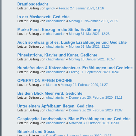
Drauflosgedacht
Letzter Beitrag von
genok
«
Freitag 27. Januar 2023, 11:16
In der Maskenzeit. Gedichte
Letzter Beitrag von
chachaturian
«
Montag 1. November 2021, 21:55
Marko Ferst: Einzug in die Stille. Erzählung
Letzter Beitrag von
chachaturian
«
Montag 31. Mai 2021, 12:26
Auch so etwas gibt es. Lustige Erzählungen und Gedichte
Letzter Beitrag von
chachaturian
«
Montag 31. Mai 2021, 12:23
Pinselstriche, Klavier und Kunst. Gedichte
Letzter Beitrag von
chachaturian
«
Montag 18. Januar 2021, 18:57
Hundefreuden & Katzenabenteuer. Erzählungen und Gedichte
Letzter Beitrag von
chachaturian
«
Freitag 11. September 2020, 16:41
OPERATION AFFEN-DROHNE
Letzter Beitrag von
klartext
«
Montag 24. Februar 2020, 11:27
Bis dein Blick Meer wird. Gedichte
Letzter Beitrag von
chachaturian
«
Donnerstag 20. Februar 2020, 13:11
Unter einem Apfelbaum liegen. Gedichte
Letzter Beitrag von
chachaturian
«
Donnerstag 20. Februar 2020, 13:07
Gespiegelte Landschaften. Blaue Erzählungen und Gedichte
Letzter Beitrag von
chachaturian
«
Mittwoch 30. Oktober 2019, 15:30
Bitterkeit und Süsse
Letzter Beitrag von
RosaRhoot
«
Sonntag 4. August 2019, 13:17