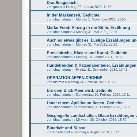
Drauflosgedacht
von
genok
»
Freitag 27. Januar 2023, 11:16
In der Maskenzeit. Gedichte
von
chachaturian
»
Montag 1. November 2021, 21:55
Marko Ferst: Einzug in die Stille. Erzählung
von
chachaturian
»
Montag 31. Mai 2021, 12:26
Auch so etwas gibt es. Lustige Erzählungen un
von
chachaturian
»
Montag 31. Mai 2021, 12:23
Pinselstriche, Klavier und Kunst. Gedichte
von
chachaturian
»
Montag 18. Januar 2021, 18:57
Hundefreuden & Katzenabenteuer. Erzählungen
von
chachaturian
»
Freitag 11. September 2020, 16:41
OPERATION AFFEN-DROHNE
von
klartext
»
Montag 24. Februar 2020, 11:27
Bis dein Blick Meer wird. Gedichte
von
chachaturian
»
Donnerstag 20. Februar 2020, 13:11
Unter einem Apfelbaum liegen. Gedichte
von
chachaturian
»
Donnerstag 20. Februar 2020, 13:07
Gespiegelte Landschaften. Blaue Erzählungen 
von
chachaturian
»
Mittwoch 30. Oktober 2019, 15:30
Bitterkeit und Süsse
von
RosaRhoot
»
Sonntag 4. August 2019, 13:17