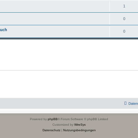
1
0
Buch
0
Daten
Powered by
phpBB
® Forum Software © phpBB Limited
Customized by
WireSys
Datenschutz
|
Nutzungsbedingungen