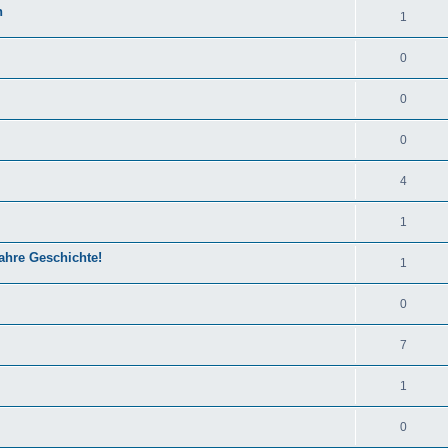
n
1
0
0
0
4
1
ahre Geschichte!
1
0
7
1
0