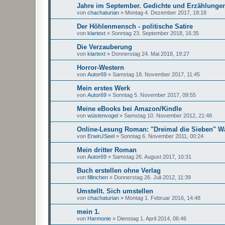
Jahre im September. Gedichte und Erzählunge
von
chachaturian
»
Montag 4. Dezember 2017, 18:18
Der Höhlenmensch - politische Satire
von
klartext
»
Sonntag 23. September 2018, 16:35
Die Verzauberung
von
klartext
»
Donnerstag 24. Mai 2018, 19:27
Horror-Western
von
Autor69
»
Samstag 18. November 2017, 11:45
Mein erstes Werk
von
Autor69
»
Sonntag 5. November 2017, 09:55
Meine eBooks bei Amazon/Kindle
von
wüstenvogel
»
Samstag 10. November 2012, 21:48
Online-Lesung Roman: "Dreimal die Sieben" W
von
ErwinJSeel
»
Sonntag 6. November 2011, 00:24
Mein dritter Roman
von
Autor69
»
Samstag 26. August 2017, 10:31
Buch erstellen ohne Verlag
von
fillinchen
»
Donnerstag 26. Juli 2012, 11:39
Umstellt. Sich umstellen
von
chachaturian
»
Montag 1. Februar 2016, 14:48
mein 1.
von
Harmonie
»
Dienstag 1. April 2014, 06:46