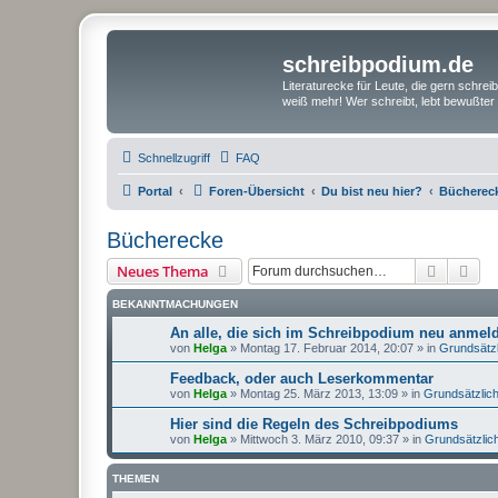
schreibpodium.de
Literaturecke für Leute, die gern schre
weiß mehr! Wer schreibt, lebt bewußter 
Schnellzugriff
FAQ
Portal
Foren-Übersicht
Du bist neu hier?
Bücherec
Bücherecke
Suche
Erw
Neues Thema
BEKANNTMACHUNGEN
An alle, die sich im Schreibpodium neu anme
von
Helga
»
Montag 17. Februar 2014, 20:07
» in
Grundsätz
Feedback, oder auch Leserkommentar
von
Helga
»
Montag 25. März 2013, 13:09
» in
Grundsätzlic
Hier sind die Regeln des Schreibpodiums
von
Helga
»
Mittwoch 3. März 2010, 09:37
» in
Grundsätzlic
THEMEN