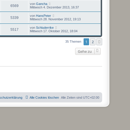
von
Gancha
6569
Mittwoch 4. Dezember 2013, 16:37
von
HansPeter
5339
Mittwoch 28. November 2012, 19:13
von
Schluderrike
5517
Mittwoch 17. Oktober 2012, 18:04
1
2
Nächste
35 Themen
Gehe zu
schutzerklärung
Alle Cookies löschen
Alle Zeiten sind
UTC+02:00