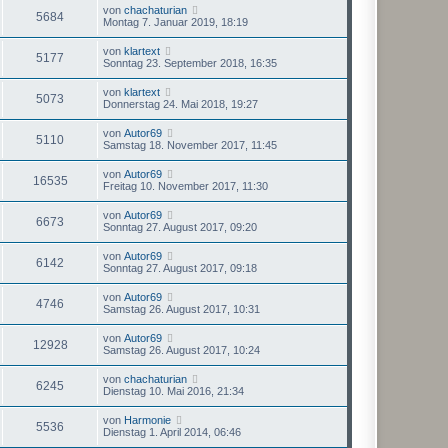
von
chachaturian
5684
Montag 7. Januar 2019, 18:19
von
klartext
5177
Sonntag 23. September 2018, 16:35
von
klartext
5073
Donnerstag 24. Mai 2018, 19:27
von
Autor69
5110
Samstag 18. November 2017, 11:45
von
Autor69
16535
Freitag 10. November 2017, 11:30
von
Autor69
6673
Sonntag 27. August 2017, 09:20
von
Autor69
6142
Sonntag 27. August 2017, 09:18
von
Autor69
4746
Samstag 26. August 2017, 10:31
von
Autor69
12928
Samstag 26. August 2017, 10:24
von
chachaturian
6245
Dienstag 10. Mai 2016, 21:34
von
Harmonie
5536
Dienstag 1. April 2014, 06:46