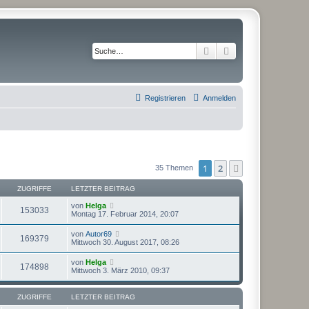
Suche
Erweiterte Suche
Registrieren
Anmelden
1
2
Nächste
35 Themen
ZUGRIFFE
LETZTER BEITRAG
von
Helga
153033
Montag 17. Februar 2014, 20:07
von
Autor69
169379
Mittwoch 30. August 2017, 08:26
von
Helga
174898
Mittwoch 3. März 2010, 09:37
ZUGRIFFE
LETZTER BEITRAG