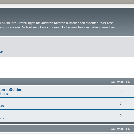
iben und Ihre Erfahrungen mit anderen Autoren austauschen möchten. Wer liest,
und intensiver! Schreiben ist ein schönes Hobby, welches das Leben bereichert.
ke
eiterte Suche
ANTWORTEN
lden möchten
0
liches
1
hes
0
hes
ANTWORTEN