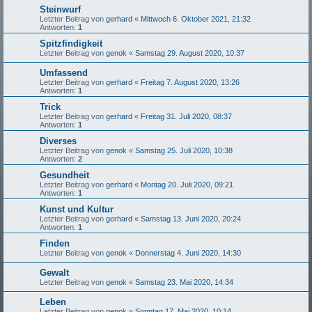
Steinwurf
Letzter Beitrag von
gerhard
«
Mittwoch 6. Oktober 2021, 21:32
Antworten:
1
Spitzfindigkeit
Letzter Beitrag von
genok
«
Samstag 29. August 2020, 10:37
Umfassend
Letzter Beitrag von
gerhard
«
Freitag 7. August 2020, 13:26
Antworten:
1
Trick
Letzter Beitrag von
gerhard
«
Freitag 31. Juli 2020, 08:37
Antworten:
1
Diverses
Letzter Beitrag von
genok
«
Samstag 25. Juli 2020, 10:38
Antworten:
2
Gesundheit
Letzter Beitrag von
gerhard
«
Montag 20. Juli 2020, 09:21
Antworten:
1
Kunst und Kultur
Letzter Beitrag von
gerhard
«
Samstag 13. Juni 2020, 20:24
Antworten:
1
Finden
Letzter Beitrag von
genok
«
Donnerstag 4. Juni 2020, 14:30
Gewalt
Letzter Beitrag von
genok
«
Samstag 23. Mai 2020, 14:34
Leben
Letzter Beitrag von
genok
«
Sonntag 17. Mai 2020, 10:14