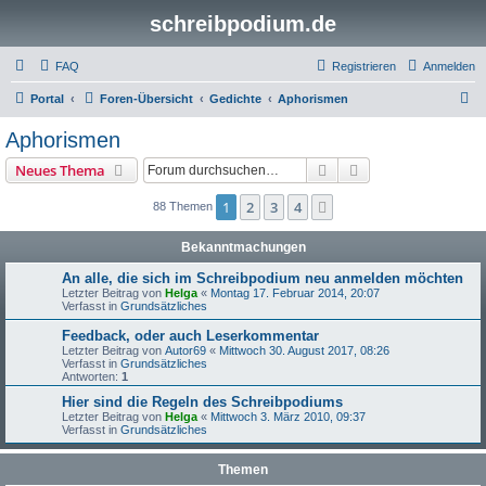
schreibpodium.de
FAQ
Registrieren
Anmelden
S
Portal
Foren-Übersicht
Gedichte
Aphorismen
u
Aphorismen
c
Suche
Erweiterte Suche
Neues Thema
h
e
1
2
3
4
Nächste
88 Themen
Bekanntmachungen
An alle, die sich im Schreibpodium neu anmelden möchten
Letzter Beitrag von
Helga
«
Montag 17. Februar 2014, 20:07
Verfasst in
Grundsätzliches
Feedback, oder auch Leserkommentar
Letzter Beitrag von
Autor69
«
Mittwoch 30. August 2017, 08:26
Verfasst in
Grundsätzliches
Antworten:
1
Hier sind die Regeln des Schreibpodiums
Letzter Beitrag von
Helga
«
Mittwoch 3. März 2010, 09:37
Verfasst in
Grundsätzliches
Themen