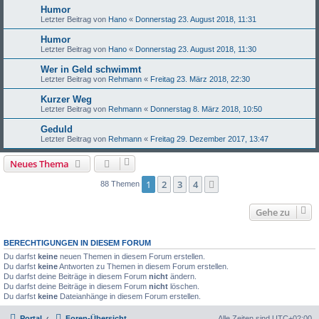
Humor
Letzter Beitrag von
Hano
«
Donnerstag 23. August 2018, 11:31
Humor
Letzter Beitrag von
Hano
«
Donnerstag 23. August 2018, 11:30
Wer in Geld schwimmt
Letzter Beitrag von
Rehmann
«
Freitag 23. März 2018, 22:30
Kurzer Weg
Letzter Beitrag von
Rehmann
«
Donnerstag 8. März 2018, 10:50
Geduld
Letzter Beitrag von
Rehmann
«
Freitag 29. Dezember 2017, 13:47
Neues Thema
1
2
3
4
Nächste
88 Themen
Gehe zu
BERECHTIGUNGEN IN DIESEM FORUM
Du darfst
keine
neuen Themen in diesem Forum erstellen.
Du darfst
keine
Antworten zu Themen in diesem Forum erstellen.
Du darfst deine Beiträge in diesem Forum
nicht
ändern.
Du darfst deine Beiträge in diesem Forum
nicht
löschen.
Du darfst
keine
Dateianhänge in diesem Forum erstellen.
Portal
Foren-Übersicht
Alle Zeiten sind
UTC+02:00