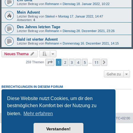
Letzter Beitrag von
Rehmann
«
Dienstag 18. Januar 2022, 10:22
Mein Advent
Letzter Beitrag von
Stiekel
«
Montag 17. Januar 2022, 14:47
Antworten:
4
Des Jahres letzten Tage
Letzter Beitrag von
Rehmann
«
Dienstag 28. Dezember 2021, 23:26
Bald ist vierter Advent
Letzter Beitrag von
Rehmann
«
Donnerstag 16. Dezember 2021, 14:15
Neues Thema
Seite
1
von
11
1
2
3
4
5
11
Nächste
259 Themen
…
Gehe zu
BERECHTIGUNGEN IN DIESEM FORUM
Du darfst
keine
neuen Themen in diesem Forum erstellen.
Du darfst
keine
Antworten zu Themen in diesem Forum erstellen.
Diese Website nutzt Cookies, um dir den
Du darfst deine Beiträge in diesem Forum
nicht
ändern.
bestmöglichen Komfort bei der Nutzung zu
Du darfst deine Beiträge in diesem Forum
nicht
löschen.
Du darfst
keine
Dateianhänge in diesem Forum erstellen.
bieten.
Mehr erfahren
Portal
Foren-Übersicht
Alle Zeiten sind
UTC+02:00
Verstanden!
Powered by
phpBB
® Forum Software © phpBB Limited