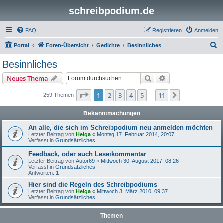
schreibpodium.de
FAQ
Registrieren
Anmelden
S
Portal
Foren-Übersicht
Gedichte
Besinnliches
u
Besinnliches
c
Suche
Erweiterte Suche
Neues Thema
h
e
Seite
1
von
11
1
2
3
4
5
11
Nächste
259 Themen
…
Bekanntmachungen
An alle, die sich im Schreibpodium neu anmelden möchten
Letzter Beitrag von
Helga
«
Montag 17. Februar 2014, 20:07
Verfasst in
Grundsätzliches
Feedback, oder auch Leserkommentar
Letzter Beitrag von
Autor69
«
Mittwoch 30. August 2017, 08:26
Verfasst in
Grundsätzliches
Antworten:
1
Hier sind die Regeln des Schreibpodiums
Letzter Beitrag von
Helga
«
Mittwoch 3. März 2010, 09:37
Verfasst in
Grundsätzliches
Themen