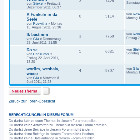
3
7428
Samstag 
von
Stiekel
»
Freitag 2.
Dezember 2011, 00:37
A Funkeln in da
von
Rosw
0
5114
Montag 1
Seele
von
Roswitha
»
Montag
15. August 2011, 23:36
Ik bestimm
von
Reh
3
7760
Freitag 2
von
Gila
»
Donnerstag
23. Juni 2011, 21:55
Do se
von
Stiek
1
6631
Sonntag 
von
HansPeter
»
Freitag 22. April 2011,
13:20
worüm, weshalv,
von
Gila
4
9707
Montag 1
wieso
von
Gila
»
Mittwoch 8.
Juni 2011, 21:23
Neues Thema
Zurück zur Foren-Übersicht
BERECHTIGUNGEN IN DIESEM FORUM
Du darfst
keine
neuen Themen in diesem Forum erstellen.
Du darfst
keine
Antworten zu Themen in diesem Forum erstellen.
Du darfst deine Beiträge in diesem Forum
nicht
ändern.
Du darfst deine Beiträge in diesem Forum
nicht
löschen.
Du darfst
keine
Dateianhänge in diesem Forum erstellen.