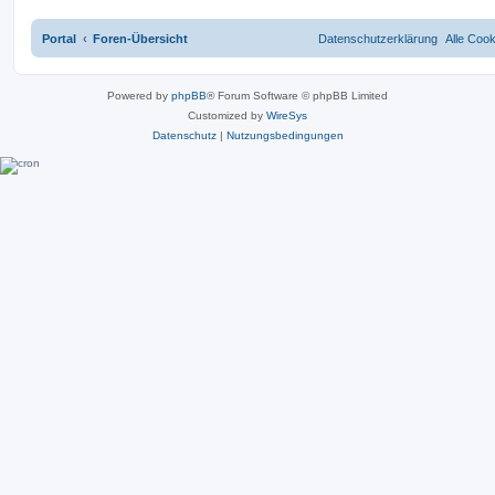
Portal
Foren-Übersicht
Datenschutzerklärung
Alle Coo
Powered by
phpBB
® Forum Software © phpBB Limited
Customized by
WireSys
Datenschutz
|
Nutzungsbedingungen