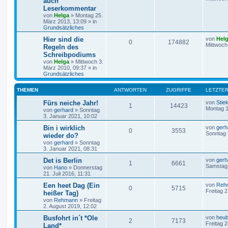
auch
Leserkommentar
von
Helga
»
Montag 25.
März 2013, 13:09
» in
Grundsätzliches
Hier sind die
von
Hel
0
174882
Mittwoch
Regeln des
Schreibpodiums
von
Helga
»
Mittwoch 3.
März 2010, 09:37
» in
Grundsätzliches
THEMEN
ANTWORTEN
ZUGRIFFE
LETZTER
Fürs neiche Jahr!
von
Stiek
1
14423
Montag 1
von
gerhard
»
Sonntag
3. Januar 2021, 10:02
Bin i wirklich
von
gerh
0
3553
Sonntag 
wieder do?
von
gerhard
»
Sonntag
3. Januar 2021, 08:31
Det is Berlin
von
gerh
1
6661
Samstag 
von
Hano
»
Donnerstag
21. Juli 2016, 11:31
Een heet Dag (Ein
von
Reh
0
5715
Freitag 
heißer Tag)
von
Rehmann
»
Freitag
2. August 2019, 12:02
Busfohrt in´t *Ole
von
heub
2
7173
Freitag 2
Land*