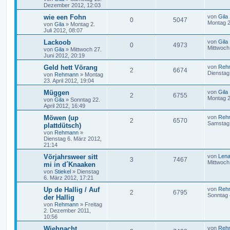
Dezember 2012, 12:03
wie een Fohn
von
Gila
0
5047
Montag 2.
von
Gila
»
Montag 2.
Juli 2012, 08:07
Lackoob
von
Gila
0
4973
Mittwoch
von
Gila
»
Mittwoch 27.
Juni 2012, 20:19
Geld hett Vörang
von
Reh
2
6674
Dienstag 
von
Rehmann
»
Montag
23. April 2012, 19:04
Müggen
von
Gila
2
6755
Montag 2
von
Gila
»
Sonntag 22.
April 2012, 16:49
Möwen (up
von
Reh
2
6570
Samstag 
plattdütsch)
von
Rehmann
»
Dienstag 6. März 2012,
21:14
Vörjahrsweer sitt
von
Len
3
7467
Mittwoch
mi in d´Knaaken
von
Stiekel
»
Dienstag
6. März 2012, 17:21
Up de Hallig / Auf
von
Reh
2
6795
Sonntag 
der Hallig
von
Rehmann
»
Freitag
2. Dezember 2011,
10:56
Wiehnacht
von
Reh