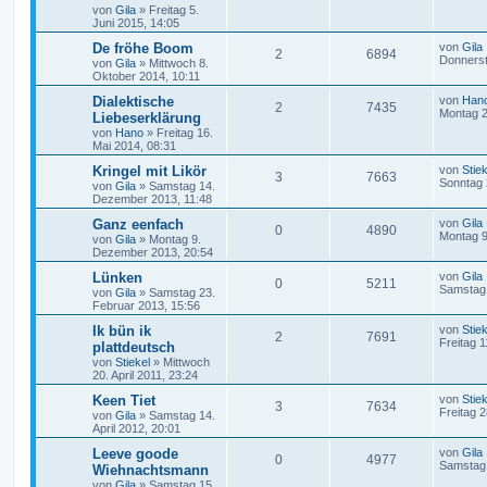
von
Gila
»
Freitag 5.
Juni 2015, 14:05
De fröhe Boom
von
Gila
2
6894
Donnerst
von
Gila
»
Mittwoch 8.
Oktober 2014, 10:11
Dialektische
von
Han
2
7435
Montag 2
Liebeserklärung
von
Hano
»
Freitag 16.
Mai 2014, 08:31
Kringel mit Likör
von
Stiek
3
7663
Sonntag 
von
Gila
»
Samstag 14.
Dezember 2013, 11:48
Ganz eenfach
von
Gila
0
4890
Montag 9
von
Gila
»
Montag 9.
Dezember 2013, 20:54
Lünken
von
Gila
0
5211
Samstag 
von
Gila
»
Samstag 23.
Februar 2013, 15:56
Ik bün ik
von
Stiek
2
7691
Freitag 
plattdeutsch
von
Stiekel
»
Mittwoch
20. April 2011, 23:24
Keen Tiet
von
Stiek
3
7634
Freitag 
von
Gila
»
Samstag 14.
April 2012, 20:01
Leeve goode
von
Gila
0
4977
Samstag 
Wiehnachtsmann
von
Gila
»
Samstag 15.