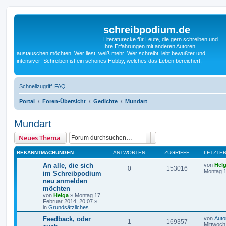
schreibpodium.de
Literaturecke für Leute, die gern schreiben und
Ihre Erfahrungen mit anderen Autoren
austauschen möchten. Wer liest, weiß mehr! Wer schreibt, lebt bewußter und
intensiver! Schreiben ist ein schönes Hobby, welches das Leben bereichert.
Schnellzugriff
FAQ
Portal
Foren-Übersicht
Gedichte
Mundart
Mundart
Suche
Erweiterte Suche
Neues Thema
BEKANNTMACHUNGEN
ANTWORTEN
ZUGRIFFE
LETZTER
An alle, die sich
von
Hel
0
153016
Montag 1
im Schreibpodium
neu anmelden
möchten
von
Helga
»
Montag 17.
Februar 2014, 20:07
»
in
Grundsätzliches
Feedback, oder
von
Auto
1
169357
Mittwoch