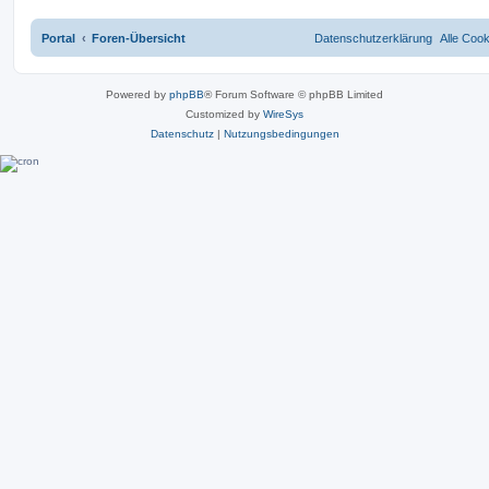
Portal
Foren-Übersicht
Datenschutzerklärung
Alle Coo
Powered by
phpBB
® Forum Software © phpBB Limited
Customized by
WireSys
Datenschutz
|
Nutzungsbedingungen