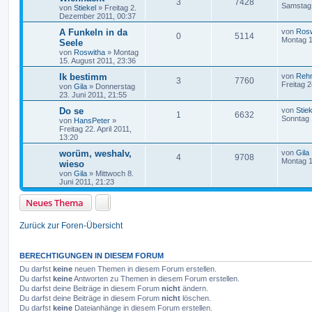
3
7428
Samstag 
von
Stiekel
»
Freitag 2.
Dezember 2011, 00:37
A Funkeln in da
von
Rosw
0
5114
Montag 1
Seele
von
Roswitha
»
Montag
15. August 2011, 23:36
Ik bestimm
von
Reh
3
7760
Freitag 2
von
Gila
»
Donnerstag
23. Juni 2011, 21:55
Do se
von
Stiek
1
6632
Sonntag 
von
HansPeter
»
Freitag 22. April 2011,
13:20
worüm, weshalv,
von
Gila
4
9708
Montag 1
wieso
von
Gila
»
Mittwoch 8.
Juni 2011, 21:23
Neues Thema
Zurück zur Foren-Übersicht
BERECHTIGUNGEN IN DIESEM FORUM
Du darfst
keine
neuen Themen in diesem Forum erstellen.
Du darfst
keine
Antworten zu Themen in diesem Forum erstellen.
Du darfst deine Beiträge in diesem Forum
nicht
ändern.
Du darfst deine Beiträge in diesem Forum
nicht
löschen.
Du darfst
keine
Dateianhänge in diesem Forum erstellen.