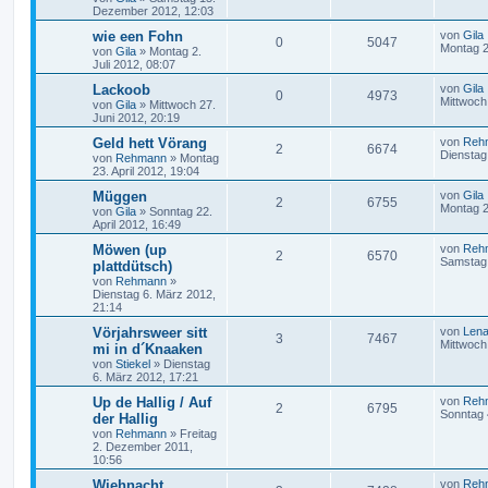
Dezember 2012, 12:03
wie een Fohn
von
Gila
0
5047
Montag 2.
von
Gila
»
Montag 2.
Juli 2012, 08:07
Lackoob
von
Gila
0
4973
Mittwoch
von
Gila
»
Mittwoch 27.
Juni 2012, 20:19
Geld hett Vörang
von
Reh
2
6674
Dienstag 
von
Rehmann
»
Montag
23. April 2012, 19:04
Müggen
von
Gila
2
6755
Montag 2
von
Gila
»
Sonntag 22.
April 2012, 16:49
Möwen (up
von
Reh
2
6570
Samstag 
plattdütsch)
von
Rehmann
»
Dienstag 6. März 2012,
21:14
Vörjahrsweer sitt
von
Len
3
7467
Mittwoch
mi in d´Knaaken
von
Stiekel
»
Dienstag
6. März 2012, 17:21
Up de Hallig / Auf
von
Reh
2
6795
Sonntag 
der Hallig
von
Rehmann
»
Freitag
2. Dezember 2011,
10:56
Wiehnacht
von
Reh