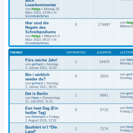
auch
Leserkommentar
von
Helga
»
Montag 25.
März 2013, 13:09
» in
Grundsätzliches
Hier sind die
von
Hel
0
174897
Mittwoch
Regeln des
Schreibpodiums
von
Helga
»
Mittwoch 3.
März 2010, 09:37
» in
Grundsätzliches
THEMEN
ANTWORTEN
ZUGRIFFE
LETZTER
Fürs neiche Jahr!
von
Stiek
1
14425
Montag 1
von
gerhard
»
Sonntag
3. Januar 2021, 10:02
Bin i wirklich
von
gerh
0
3553
Sonntag 
wieder do?
von
gerhard
»
Sonntag
3. Januar 2021, 08:31
Det is Berlin
von
gerh
1
6661
Samstag 
von
Hano
»
Donnerstag
21. Juli 2016, 11:31
Een heet Dag (Ein
von
Reh
0
5715
Freitag 
heißer Tag)
von
Rehmann
»
Freitag
2. August 2019, 12:02
Busfohrt in´t *Ole
von
heub
2
7174
Freitag 2
Land*