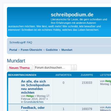
schreibpodium.de
Literaturecke für Leute, die gern schreiben und
Ihre Erfahrungen mit anderen Autoren
austauschen möchten. Wer liest, weiß mehr! Wer schreibt, lebt bewußter und
intensiver! Schreiben ist ein schönes Hobby, welches das Leben bereichert.
Schnellzugriff
FAQ
Portal
Foren-Übersicht
Gedichte
Mundart
Mundart
Suche
Erweiterte Suche
Neues Thema
BEKANNTMACHUNGEN
ANTWORTEN
ZUGRIFFE
LETZTER
An alle, die sich
von
Hel
0
153033
Montag 1
im Schreibpodium
neu anmelden
möchten
von
Helga
»
Montag 17.
Februar 2014, 20:07
»
in
Grundsätzliches
Feedback, oder
von
Auto
1
169379
Mittwoch