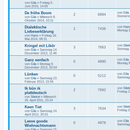
von
Gila
»
Freitag 5.
Juni 2015, 14:05
De fröhe Boom
von
Gila
2
6894
Donnerst
von
Gila
»
Mittwoch 8.
Oktober 2014, 10:11
Dialektische
von
Han
2
7436
Montag 2
Liebeserklärung
von
Hano
»
Freitag 16.
Mai 2014, 08:31
Kringel mit Likör
von
Stiek
3
7663
Sonntag 
von
Gila
»
Samstag 14.
Dezember 2013, 11:48
Ganz eenfach
von
Gila
0
4890
Montag 9
von
Gila
»
Montag 9.
Dezember 2013, 20:54
Lünken
von
Gila
0
5212
Samstag 
von
Gila
»
Samstag 23.
Februar 2013, 15:56
Ik bün ik
von
Stiek
2
7692
Freitag 
plattdeutsch
von
Stiekel
»
Mittwoch
20. April 2011, 23:24
Keen Tiet
von
Stiek
3
7634
Freitag 
von
Gila
»
Samstag 14.
April 2012, 20:01
Leeve goode
von
Gila
0
4978
Samstag 
Wiehnachtsmann
von
Gila
»
Samstag 15.