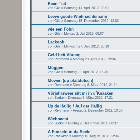
Keen Tiet
von
Gila
»
Samstag 14. April 2012, 20:01
Leeve goode Wiehnachtsmann
von
Gila
»
Samstag 15. Dezember 2012, 12:03
wie een Fohn
von
Gila
»
Montag 2. Juli 2012, 08:07
Lackoob
von
Gila
»
Mittwoch 27. Juni 2012, 20:19
Geld hett Vörang
von
Rehmann
»
Montag 23. April 2012, 19:04
Müggen
von
Gila
»
Sonntag 22. April 2012, 16:49
Möwen (up plattdütsch)
von
Rehmann
»
Dienstag 6. März 2012, 21:14
Vörjahrsweer sitt mi in d´Knaaken
von
Stiekel
»
Dienstag 6. März 2012, 17:21
Up de Hallig / Auf der Hallig
von
Rehmann
»
Freitag 2. Dezember 2011, 10:56
Wiehnacht
von
Stiekel
»
Freitag 2. Dezember 2011, 00:37
A Funkeln in da Seele
von
Roswitha
»
Montag 15. August 2011, 23:36