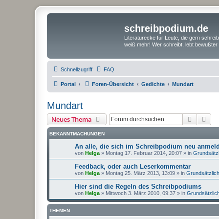
schreibpodium.de
Literaturecke für Leute, die gern schre
weiß mehr! Wer schreibt, lebt bewußter 
Schnellzugriff
FAQ
Portal
Foren-Übersicht
Gedichte
Mundart
Mundart
Suche
Erw
Neues Thema
BEKANNTMACHUNGEN
An alle, die sich im Schreibpodium neu anme
von
Helga
»
Montag 17. Februar 2014, 20:07
» in
Grundsätz
Feedback, oder auch Leserkommentar
von
Helga
»
Montag 25. März 2013, 13:09
» in
Grundsätzlic
Hier sind die Regeln des Schreibpodiums
von
Helga
»
Mittwoch 3. März 2010, 09:37
» in
Grundsätzlic
THEMEN