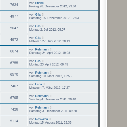
von
Stiekel
7634
Freitag 28. Dezember 2012, 23:04
von
Gila
4977
Samstag 15. Dezember 2012, 12:03
von
Gila
5047
Montag 2. Juli 2012, 08:07
von
Gila
4972
Mittwoch 27. Juni 2012, 20:19
von
Rehmann
6674
Dienstag 24. April 2012, 19:08
von
Gila
6755
Montag 23. April 2012, 09:45
von
Rehmann
6570
Samstag 10. März 2012, 12:55
von
Lena
7467
Mittwoch 7. März 2012, 17:27
von
Rehmann
6795
Sonntag 4. Dezember 2011, 20:40
von
Rehmann
7428
Samstag 3. Dezember 2011, 09:28
von
Roswitha
5114
Montag 15. August 2011, 23:36