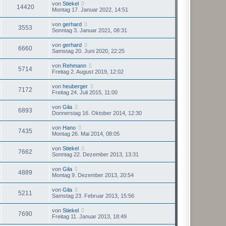
von
Stiekel
14420
Montag 17. Januar 2022, 14:51
von
gerhard
3553
Sonntag 3. Januar 2021, 08:31
von
gerhard
6660
Samstag 20. Juni 2020, 22:25
von
Rehmann
5714
Freitag 2. August 2019, 12:02
von
heuberger
7172
Freitag 24. Juli 2015, 11:00
von
Gila
6893
Donnerstag 16. Oktober 2014, 12:30
von
Hano
7435
Montag 26. Mai 2014, 08:05
von
Stiekel
7662
Sonntag 22. Dezember 2013, 13:31
von
Gila
4889
Montag 9. Dezember 2013, 20:54
von
Gila
5211
Samstag 23. Februar 2013, 15:56
von
Stiekel
7690
Freitag 11. Januar 2013, 18:49