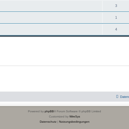
3
1
4
Daten
Powered by
phpBB
® Forum Software © phpBB Limited
Customized by
WireSys
Datenschutz
|
Nutzungsbedingungen