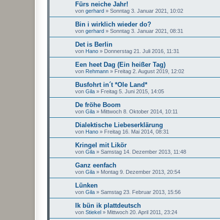
Fürs neiche Jahr!
von
gerhard
»
Sonntag 3. Januar 2021, 10:02
Bin i wirklich wieder do?
von
gerhard
»
Sonntag 3. Januar 2021, 08:31
Det is Berlin
von
Hano
»
Donnerstag 21. Juli 2016, 11:31
Een heet Dag (Ein heißer Tag)
von
Rehmann
»
Freitag 2. August 2019, 12:02
Busfohrt in´t *Ole Land*
von
Gila
»
Freitag 5. Juni 2015, 14:05
De fröhe Boom
von
Gila
»
Mittwoch 8. Oktober 2014, 10:11
Dialektische Liebeserklärung
von
Hano
»
Freitag 16. Mai 2014, 08:31
Kringel mit Likör
von
Gila
»
Samstag 14. Dezember 2013, 11:48
Ganz eenfach
von
Gila
»
Montag 9. Dezember 2013, 20:54
Lünken
von
Gila
»
Samstag 23. Februar 2013, 15:56
Ik bün ik plattdeutsch
von
Stiekel
»
Mittwoch 20. April 2011, 23:24