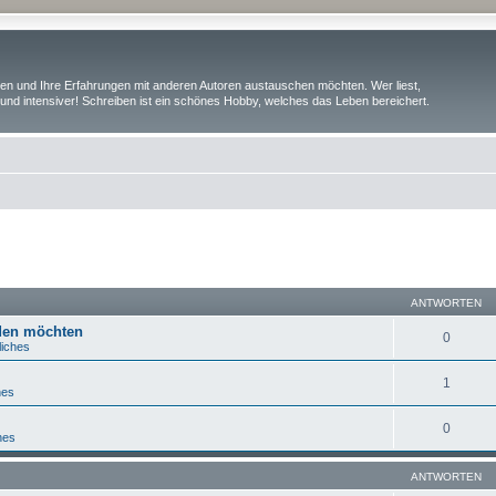
iben und Ihre Erfahrungen mit anderen Autoren austauschen möchten. Wer liest,
und intensiver! Schreiben ist ein schönes Hobby, welches das Leben bereichert.
eiterte Suche
ANTWORTEN
lden möchten
0
liches
1
hes
0
hes
ANTWORTEN