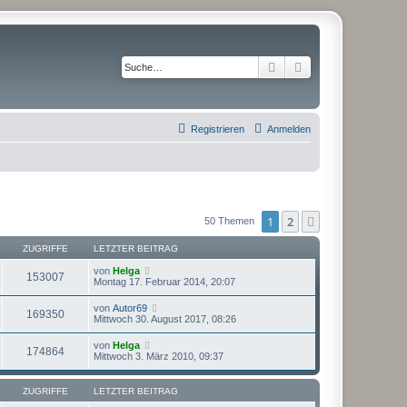
Suche
Erweiterte Suche
Registrieren
Anmelden
1
2
Nächste
50 Themen
ZUGRIFFE
LETZTER BEITRAG
von
Helga
153007
Montag 17. Februar 2014, 20:07
von
Autor69
169350
Mittwoch 30. August 2017, 08:26
von
Helga
174864
Mittwoch 3. März 2010, 09:37
ZUGRIFFE
LETZTER BEITRAG