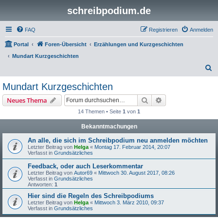
schreibpodium.de
FAQ
Registrieren
Anmelden
Portal
Foren-Übersicht
Erzählungen und Kurzgeschichten
Mundart Kurzgeschichten
S
u
Mundart Kurzgeschichten
c
Suche
Erweiterte Suche
Neues Thema
h
14 Themen • Seite
1
von
1
e
Bekanntmachungen
An alle, die sich im Schreibpodium neu anmelden möchten
Letzter Beitrag von
Helga
«
Montag 17. Februar 2014, 20:07
Verfasst in
Grundsätzliches
Feedback, oder auch Leserkommentar
Letzter Beitrag von
Autor69
«
Mittwoch 30. August 2017, 08:26
Verfasst in
Grundsätzliches
Antworten:
1
Hier sind die Regeln des Schreibpodiums
Letzter Beitrag von
Helga
«
Mittwoch 3. März 2010, 09:37
Verfasst in
Grundsätzliches