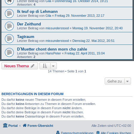
Letzter Beitrag von
Gila
«
Donnerstag 16. Oktober 2014, 19:21
Antworten:
4
Ik teuf op di Lehmann
Letzter Beitrag von
Gila
«
Freitag 29. November 2013, 22:17
Der Zeithund
Letzter Beitrag von
missunderstood
«
Montag 19. November 2012, 20:40
Tagtraum
Letzter Beitrag von
missunderstood
«
Dienstag 22. Mai 2012, 20:51
D´Muetter chont denn morn cho zahle
Letzter Beitrag von
HansPeter
«
Freitag 22. April 2011, 15:04
Antworten:
2
Neues Thema
14 Themen • Seite
1
von
1
Gehe zu
BERECHTIGUNGEN IN DIESEM FORUM
Du darfst
keine
neuen Themen in diesem Forum erstellen.
Du darfst
keine
Antworten zu Themen in diesem Forum erstellen.
Du darfst deine Beiträge in diesem Forum
nicht
ändern.
Du darfst deine Beiträge in diesem Forum
nicht
löschen.
Du darfst
keine
Dateianhänge in diesem Forum erstellen.
Portal
Foren-Übersicht
Alle Zeiten sind
UTC+02:00
Datenschutzerklärung
Alle Cookies löschen