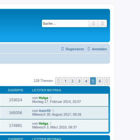
Suche
Erweiterte Suche
Registrieren
Anmelden
1
2
3
4
5
6
Vorherige
Nächste
128 Themen
ZUGRIFFE
LETZTER BEITRAG
von
Helga
153014
Montag 17. Februar 2014, 20:07
von
Autor69
169356
Mittwoch 30. August 2017, 08:26
von
Helga
174881
Mittwoch 3. März 2010, 09:37
ZUGRIFFE
LETZTER BEITRAG