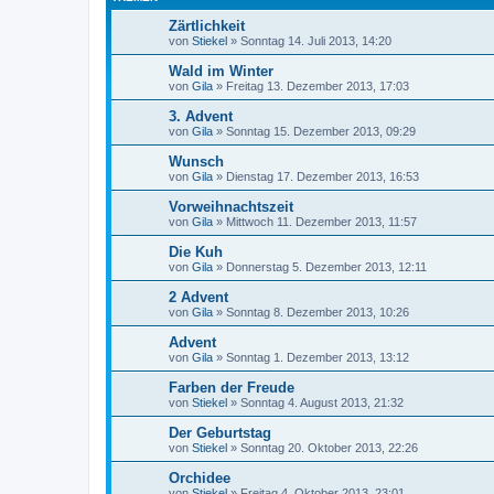
Zärtlichkeit
von
Stiekel
»
Sonntag 14. Juli 2013, 14:20
Wald im Winter
von
Gila
»
Freitag 13. Dezember 2013, 17:03
3. Advent
von
Gila
»
Sonntag 15. Dezember 2013, 09:29
Wunsch
von
Gila
»
Dienstag 17. Dezember 2013, 16:53
Vorweihnachtszeit
von
Gila
»
Mittwoch 11. Dezember 2013, 11:57
Die Kuh
von
Gila
»
Donnerstag 5. Dezember 2013, 12:11
2 Advent
von
Gila
»
Sonntag 8. Dezember 2013, 10:26
Advent
von
Gila
»
Sonntag 1. Dezember 2013, 13:12
Farben der Freude
von
Stiekel
»
Sonntag 4. August 2013, 21:32
Der Geburtstag
von
Stiekel
»
Sonntag 20. Oktober 2013, 22:26
Orchidee
von
Stiekel
»
Freitag 4. Oktober 2013, 23:01