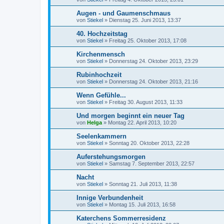
Augen - und Gaumenschmaus
von
Stiekel
»
Dienstag 25. Juni 2013, 13:37
40. Hochzeitstag
von
Stiekel
»
Freitag 25. Oktober 2013, 17:08
Kirchenmensch
von
Stiekel
»
Donnerstag 24. Oktober 2013, 23:29
Rubinhochzeit
von
Stiekel
»
Donnerstag 24. Oktober 2013, 21:16
Wenn Gefühle...
von
Stiekel
»
Freitag 30. August 2013, 11:33
Und morgen beginnt ein neuer Tag
von
Helga
»
Montag 22. April 2013, 10:20
Seelenkammern
von
Stiekel
»
Sonntag 20. Oktober 2013, 22:28
Auferstehungsmorgen
von
Stiekel
»
Samstag 7. September 2013, 22:57
Nacht
von
Stiekel
»
Sonntag 21. Juli 2013, 11:38
Innige Verbundenheit
von
Stiekel
»
Montag 15. Juli 2013, 16:58
Katerchens Sommerresidenz