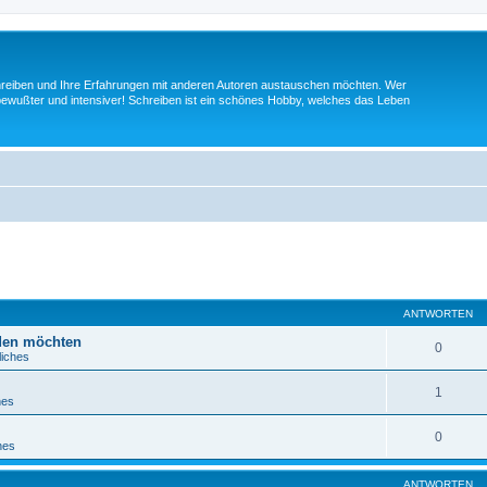
schreiben und Ihre Erfahrungen mit anderen Autoren austauschen möchten. Wer
t bewußter und intensiver! Schreiben ist ein schönes Hobby, welches das Leben
eiterte Suche
ANTWORTEN
lden möchten
0
liches
1
hes
0
hes
ANTWORTEN