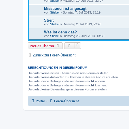
von
Stiekel
»
Mittwoch 10. Juli 2013, 23:07
Misstrauen ist angesagt
von
Stiekel
»
Sonntag 7. Juli 2013, 23:19
Streit
von
Stiekel
»
Dienstag 2. Juli 2013, 22:43
Was ist denn das?
von
Stiekel
»
Dienstag 25. Juni 2013, 13:50
Neues Thema
Zurück zur Foren-Übersicht
BERECHTIGUNGEN IN DIESEM FORUM
Du darfst
keine
neuen Themen in diesem Forum erstellen.
Du darfst
keine
Antworten zu Themen in diesem Forum erstellen.
Du darfst deine Beiträge in diesem Forum
nicht
ändern.
Du darfst deine Beiträge in diesem Forum
nicht
löschen.
Du darfst
keine
Dateianhänge in diesem Forum erstellen.
Portal
Foren-Übersicht