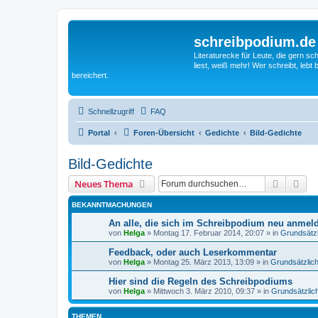
schreibpodium.de
Literaturecke für Leute, die gern 
liest, weiß mehr! Wer schreibt, leb
bereichert.
Schnellzugriff
FAQ
Portal
Foren-Übersicht
Gedichte
Bild-Gedichte
Bild-Gedichte
Suche
Erw
Neues Thema
BEKANNTMACHUNGEN
An alle, die sich im Schreibpodium neu anme
von
Helga
»
Montag 17. Februar 2014, 20:07
» in
Grundsätz
Feedback, oder auch Leserkommentar
von
Helga
»
Montag 25. März 2013, 13:09
» in
Grundsätzlic
Hier sind die Regeln des Schreibpodiums
von
Helga
»
Mittwoch 3. März 2010, 09:37
» in
Grundsätzlic
THEMEN