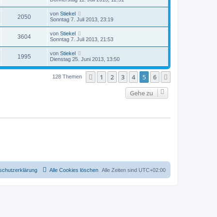
von
Stiekel
2050
Sonntag 7. Juli 2013, 23:19
von
Stiekel
3604
Sonntag 7. Juli 2013, 21:53
von
Stiekel
1995
Dienstag 25. Juni 2013, 13:50
1
2
3
4
5
6
Vorherige
Nächste
128 Themen
Gehe zu
schutzerklärung
Alle Cookies löschen
Alle Zeiten sind
UTC+02:00