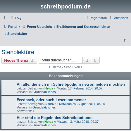
schreibpodium.de
FAQ
Registrieren
Anmelden
Portal
Foren-Übersicht
Erzählungen und Kurzgeschichten
Stenolektüre
S
u
Stenolektüre
c
Suche
Erweiterte Suche
Neues Thema
h
1 Thema • Seite
1
von
1
e
Bekanntmachungen
An alle, die sich im Schreibpodium neu anmelden möchten
Letzter Beitrag von
Helga
«
Montag 17. Februar 2014, 20:07
Verfasst in
Grundsätzliches
Feedback, oder auch Leserkommentar
Letzter Beitrag von
Autor69
«
Mittwoch 30. August 2017, 08:26
Verfasst in
Grundsätzliches
Antworten:
1
Hier sind die Regeln des Schreibpodiums
Letzter Beitrag von
Helga
«
Mittwoch 3. März 2010, 09:37
Verfasst in
Grundsätzliches