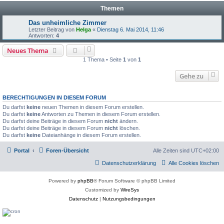
Themen
Das unheimliche Zimmer
Letzter Beitrag von
Helga
«
Dienstag 6. Mai 2014, 11:46
Antworten:
4
Neues Thema
1 Thema • Seite
1
von
1
Gehe zu
BERECHTIGUNGEN IN DIESEM FORUM
Du darfst
keine
neuen Themen in diesem Forum erstellen.
Du darfst
keine
Antworten zu Themen in diesem Forum erstellen.
Du darfst deine Beiträge in diesem Forum
nicht
ändern.
Du darfst deine Beiträge in diesem Forum
nicht
löschen.
Du darfst
keine
Dateianhänge in diesem Forum erstellen.
Portal
Foren-Übersicht
Alle Zeiten sind
UTC+02:00
Datenschutzerklärung
Alle Cookies löschen
Powered by
phpBB
® Forum Software © phpBB Limited
Customized by
WireSys
Datenschutz
|
Nutzungsbedingungen