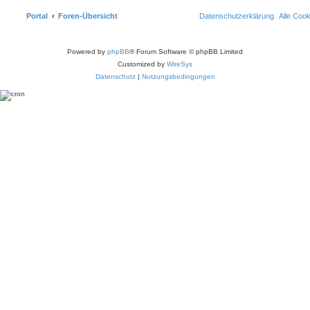
Portal
Foren-Übersicht
Datenschutzerklärung
Alle Coo
Powered by
phpBB
® Forum Software © phpBB Limited
Customized by
WireSys
Datenschutz
|
Nutzungsbedingungen