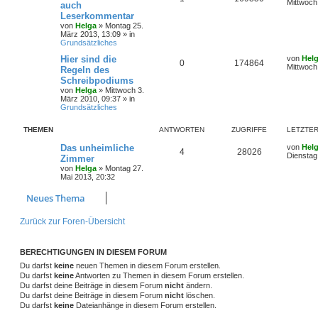
Mittwoch
auch
Leserkommentar
von
Helga
»
Montag 25.
März 2013, 13:09
» in
Grundsätzliches
Hier sind die
von
Hel
0
174864
Mittwoch
Regeln des
Schreibpodiums
von
Helga
»
Mittwoch 3.
März 2010, 09:37
» in
Grundsätzliches
THEMEN
ANTWORTEN
ZUGRIFFE
LETZTER
Das unheimliche
von
Hel
4
28026
Dienstag
Zimmer
von
Helga
»
Montag 27.
Mai 2013, 20:32
Neues Thema
Zurück zur Foren-Übersicht
BERECHTIGUNGEN IN DIESEM FORUM
Du darfst
keine
neuen Themen in diesem Forum erstellen.
Du darfst
keine
Antworten zu Themen in diesem Forum erstellen.
Du darfst deine Beiträge in diesem Forum
nicht
ändern.
Du darfst deine Beiträge in diesem Forum
nicht
löschen.
Du darfst
keine
Dateianhänge in diesem Forum erstellen.