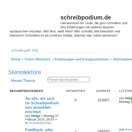
S
schreibpodium.de
Literaturecke für Leute, die gern schreiben und
Ihre Erfahrungen mit anderen Autoren
austauschen möchten. Wer liest, weiß mehr! Wer schreibt, lebt bewußter und
intensiver! Schreiben ist ein schönes Hobby, welches das Leben bereichert.
Schnellzugriff
FAQ
Portal
Foren-Übersicht
Erzählungen und Kurzgeschichten
Stenolektür
Stenolektüre
Suche
Erweiterte Suche
Neues Thema
BEKANNTMACHUNGEN
ANTWORTEN
ZUGRIFFE
LETZTER
An alle, die sich
von
Hel
0
153007
Montag 1
im Schreibpodium
neu anmelden
möchten
von
Helga
»
Montag 17.
Februar 2014, 20:07
»
in
Grundsätzliches
Feedback, oder
von
Auto
1
169350