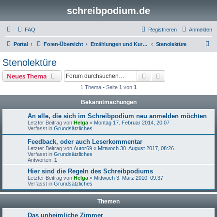
schreibpodium.de
FAQ
Registrieren
Anmelden
S
Portal
Foren-Übersicht
Erzählungen und Kurzgeschichten
Stenolektüre
u
Stenolektüre
c
Suche
Erweiterte Suche
Neues Thema
h
1 Thema • Seite
1
von
1
e
Bekanntmachungen
An alle, die sich im Schreibpodium neu anmelden möchten
Letzter Beitrag von
Helga
«
Montag 17. Februar 2014, 20:07
Verfasst in
Grundsätzliches
Feedback, oder auch Leserkommentar
Letzter Beitrag von
Autor69
«
Mittwoch 30. August 2017, 08:26
Verfasst in
Grundsätzliches
Antworten:
1
Hier sind die Regeln des Schreibpodiums
Letzter Beitrag von
Helga
«
Mittwoch 3. März 2010, 09:37
Verfasst in
Grundsätzliches
Themen
Das unheimliche Zimmer