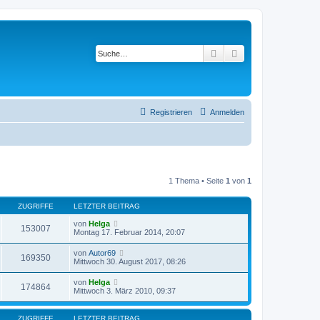
Suche
Erweiterte Suche
Registrieren
Anmelden
1 Thema • Seite
1
von
1
ZUGRIFFE
LETZTER BEITRAG
von
Helga
153007
Montag 17. Februar 2014, 20:07
von
Autor69
169350
Mittwoch 30. August 2017, 08:26
von
Helga
174864
Mittwoch 3. März 2010, 09:37
ZUGRIFFE
LETZTER BEITRAG