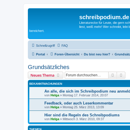
schreibpodium.de
Literaturecke für Leute, die gern 
liest, weiß mehr! Wer schreibt, leb
bereichert.
Schnellzugriff
FAQ
Portal
Foren-Übersicht
Du bist neu hier?
Grundsätz
Grundsätzliches
Suche
Erw
Neues Thema
BEKANNTMACHUNGEN
An alle, die sich im Schreibpodium neu anme
von
Helga
»
Montag 17. Februar 2014, 20:07
Feedback, oder auch Leserkommentar
von
Helga
»
Montag 25. März 2013, 13:09
Hier sind die Regeln des Schreibpodiums
von
Helga
»
Mittwoch 3. März 2010, 09:37
THEMEN