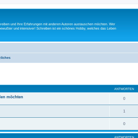
schreiben und Ihre Erfahrungen mit anderen Autoren austauschen möchten. Wer
t bewußter und intensiver! Schreiben ist ein schönes Hobby, welches das Leben
liches
eiterte Suche
ANTWORTEN
lden möchten
0
1
0
ANTWORTEN