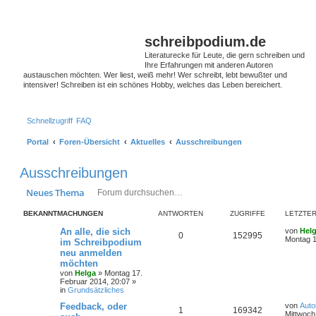
schreibpodium.de
Literaturecke für Leute, die gern schreiben und
Ihre Erfahrungen mit anderen Autoren
austauschen möchten. Wer liest, weiß mehr! Wer schreibt, lebt bewußter und
intensiver! Schreiben ist ein schönes Hobby, welches das Leben bereichert.
Schnellzugriff
FAQ
Portal
Foren-Übersicht
Aktuelles
Ausschreibungen
Ausschreibungen
Suche
Erweiterte Suche
Neues Thema
BEKANNTMACHUNGEN
ANTWORTEN
ZUGRIFFE
LETZTER
An alle, die sich
von
Hel
0
152995
Montag 1
im Schreibpodium
neu anmelden
möchten
von
Helga
»
Montag 17.
Februar 2014, 20:07
»
in
Grundsätzliches
Feedback, oder
von
Auto
1
169342
Mittwoch