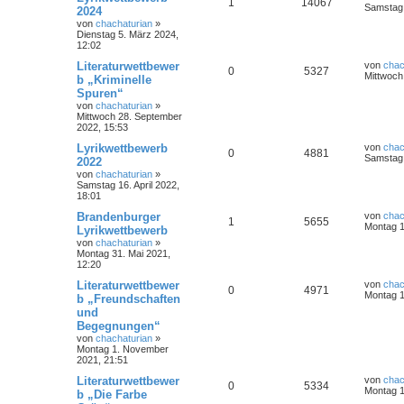
1
14067
Samstag 
2024
von
chachaturian
»
Dienstag 5. März 2024,
12:02
Literaturwettbewer
von
chac
0
5327
Mittwoch
b „Kriminelle
Spuren“
von
chachaturian
»
Mittwoch 28. September
2022, 15:53
Lyrikwettbewerb
von
chac
0
4881
Samstag 
2022
von
chachaturian
»
Samstag 16. April 2022,
18:01
Brandenburger
von
chac
1
5655
Montag 1
Lyrikwettbewerb
von
chachaturian
»
Montag 31. Mai 2021,
12:20
Literaturwettbewer
von
chac
0
4971
Montag 1
b „Freundschaften
und
Begegnungen“
von
chachaturian
»
Montag 1. November
2021, 21:51
Literaturwettbewer
von
chac
0
5334
Montag 1
b „Die Farbe