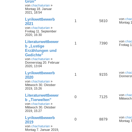
Grün“
von
chachaturian
»
Montag 18. Januar
2021, 18:54
Lyrikwettbewerb
von
chac
1
5810
Montag 1
2021
von
chachaturian
»
Freitag 11. September
2020, 16:30
Literaturwettbewer
von
chac
1
7390
Freitag 
b „Lustige
Erzählungen und
Gedichte“
von
chachaturian
»
Donnerstag 20. Februar
2020, 13:04
Lyrikwettbewerb
von
chac
1
9155
Donnerst
2020
von
chachaturian
»
Mittwoch 30. Oktober
2019, 15:26
Literaturwettbewer
von
chac
0
7125
Mittwoch
b „Tierwelten“
von
chachaturian
»
Mittwoch 30. Oktober
2019, 15:27
Lyrikwettbewerb
von
chac
0
8879
Montag 7
2019
von
chachaturian
»
Montag 7. Januar 2019,