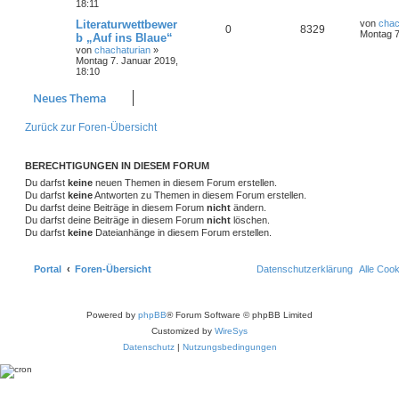
18:11
Literaturwettbewer
von
chac
0
8329
Montag 7
b „Auf ins Blaue“
von
chachaturian
»
Montag 7. Januar 2019,
18:10
Neues Thema
Zurück zur Foren-Übersicht
BERECHTIGUNGEN IN DIESEM FORUM
Du darfst
keine
neuen Themen in diesem Forum erstellen.
Du darfst
keine
Antworten zu Themen in diesem Forum erstellen.
Du darfst deine Beiträge in diesem Forum
nicht
ändern.
Du darfst deine Beiträge in diesem Forum
nicht
löschen.
Du darfst
keine
Dateianhänge in diesem Forum erstellen.
Portal
Foren-Übersicht
Datenschutzerklärung
Alle Coo
Powered by
phpBB
® Forum Software © phpBB Limited
Customized by
WireSys
Datenschutz
|
Nutzungsbedingungen