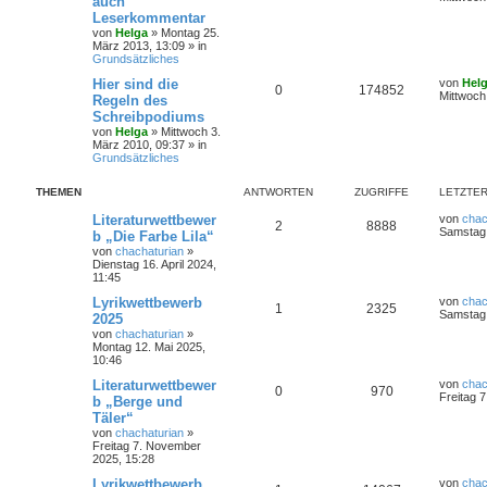
auch
Leserkommentar
von
Helga
»
Montag 25.
März 2013, 13:09
» in
Grundsätzliches
Hier sind die
von
Hel
0
174852
Mittwoch
Regeln des
Schreibpodiums
von
Helga
»
Mittwoch 3.
März 2010, 09:37
» in
Grundsätzliches
THEMEN
ANTWORTEN
ZUGRIFFE
LETZTER
Literaturwettbewer
von
chac
2
8888
Samstag 
b „Die Farbe Lila“
von
chachaturian
»
Dienstag 16. April 2024,
11:45
Lyrikwettbewerb
von
chac
1
2325
Samstag 
2025
von
chachaturian
»
Montag 12. Mai 2025,
10:46
Literaturwettbewer
von
chac
0
970
Freitag 
b „Berge und
Täler“
von
chachaturian
»
Freitag 7. November
2025, 15:28
Lyrikwettbewerb
von
chac