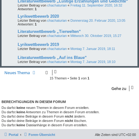
Literaturwettbewerb „Lustige Erzählungen und Gedichte“
Letzter Beitrag von
chachaturian
«
Freitag 11. September 2020, 16:32
Antworten:
1
Lyrikwettbewerb 2020
Letzter Beitrag von
chachaturian
«
Donnerstag 20. Februar 2020, 13:05
Antworten:
1
Literaturwettbewerb „Tierwelten“
Letzter Beitrag von
chachaturian
«
Mittwoch 30. Oktober 2019, 15:27
Lyrikwettbewerb 2019
Letzter Beitrag von
chachaturian
«
Montag 7. Januar 2019, 18:11
Literaturwettbewerb „Auf ins Blaue“
Letzter Beitrag von
chachaturian
«
Montag 7. Januar 2019, 18:10
Neues Thema
15 Themen • Seite
1
von
1
Gehe zu
BERECHTIGUNGEN IN DIESEM FORUM
Du darfst
keine
neuen Themen in diesem Forum erstellen.
Du darfst
keine
Antworten zu Themen in diesem Forum erstellen.
Du darfst deine Beiträge in diesem Forum
nicht
ändern.
Du darfst deine Beiträge in diesem Forum
nicht
löschen.
Du darfst
keine
Dateianhänge in diesem Forum erstellen.
Portal
Foren-Übersicht
Alle Zeiten sind
UTC+02:00