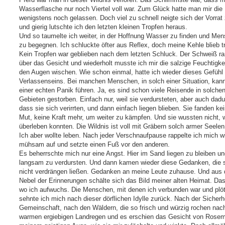
Wasserflasche nur noch Viertel voll war. Zum Glück hatte man mir die
wenigstens noch gelassen. Doch viel zu schnell neigte sich der Vorrat
und gierig lutschte ich den letzten kleinen Tropfen heraus.
Und so taumelte ich weiter, in der Hoffnung Wasser zu finden und Me
zu begegnen. Ich schluckte öfter aus Reflex, doch meine Kehle blieb t
Kein Tropfen war geblieben nach dem letzten Schluck. Der Schweiß ra
über das Gesicht und wiederholt musste ich mir die salzige Feuchtigke
den Augen wischen. Wie schon einmal, hatte ich wieder dieses Gefühl
Verlassenseins. Bei manchen Menschen, in solch einer Situation, kan
einer echten Panik führen. Ja, es sind schon viele Reisende in solche
Gebieten gestorben. Einfach nur, weil sie verdursteten, aber auch dadu
dass sie sich verirrten, und dann einfach liegen blieben. Sie fanden ke
Mut, keine Kraft mehr, um weiter zu kämpfen. Und sie wussten nicht, w
überleben konnten. Die Wildnis ist voll mit Gräbern solch armer Seelen
Ich aber wollte leben. Nach jeder Verschnaufpause rappelte ich mich w
mühsam auf und setzte einen Fuß vor den anderen.
Es beherrschte mich nur eine Angst. Hier im Sand liegen zu bleiben u
langsam zu verdursten. Und dann kamen wieder diese Gedanken, die 
nicht verdrängen ließen. Gedanken an meine Leute zuhause. Und aus
Nebel der Erinnerungen schälte sich das Bild meiner alten Heimat. Das
wo ich aufwuchs. Die Menschen, mit denen ich verbunden war und plöt
sehnte ich mich nach dieser dörflichen Idylle zurück. Nach der Sicherh
Gemeinschaft, nach den Wäldern, die so frisch und würzig rochen nac
warmen ergiebigen Landregen und es erschien das Gesicht von Rosem