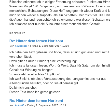
Blinzelnd erkannte ich in einiger Entfernung schwarze Punkte am Him
Waren es Vögel? Wo Vögel sind, ist meistens auch Wasser. Oder zum
menschliche Behausungen. Diese Hoffnung gab mir wieder Kraft und ic
mich schon wieder aufrappeln, als ein Schatten über mich fiel. Die Ha
die Augen haltend, versuchte ich zu erkennen, wer diesen Schatten er
Ich erkannte aber nur die Silhouette einer menschlichen Gestalt.
Ich bins nur!!
Re: Hinter dem fernen Horizont
von
heuberger
»
Freitag 1. September 2017, 10:10
B
e
Ich habe den Text gelesen und finde, dass er sich gut lesen und somit
i
verstehen lässt.
t
r
Dazu gibt es (nur für mich?) eine Vorbedingung:
a
Ich musste langsam lesen, Wort für Wort, Satz für Satz, um den Inhal
g
Gehalt zur Wirkung zu bringen:
So entsteht regelrechtes "Kopfkino".
Ich weiß nicht, ob diese Voraussetzung des Langsamlesens nur aus
Altersgründen herrührt, oder ob sie allgemein gilt.
Da bin ich unsicher.
Diesen Text habe ich gerne gelesen.
Re: Hinter dem fernen Horizont
von
Autor69
»
Freitag 1. September 2017, 10:19
B