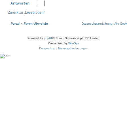
Antworten
Zurück zu „Leseproben“
Portal
Foren-Übersicht
Datenschutzerklärung
Alle Coo
Powered by
phpBB
® Forum Software © phpBB Limited
Customized by
WireSys
Datenschutz
|
Nutzungsbedingungen