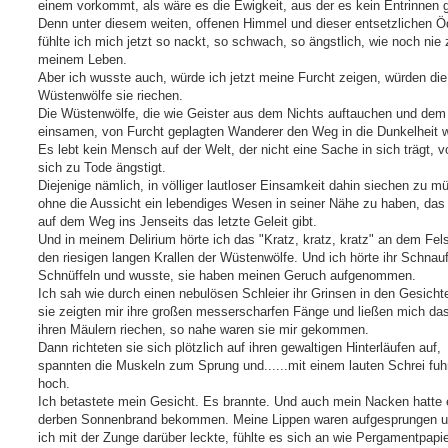
einem vorkommt, als wäre es die Ewigkeit, aus der es kein Entrinnen g
Denn unter diesem weiten, offenen Himmel und dieser entsetzlichen Ö
fühlte ich mich jetzt so nackt, so schwach, so ängstlich, wie noch nie 
meinem Leben.
Aber ich wusste auch, würde ich jetzt meine Furcht zeigen, würden die
Wüstenwölfe sie riechen.
Die Wüstenwölfe, die wie Geister aus dem Nichts auftauchen und dem
einsamen, von Furcht geplagten Wanderer den Weg in die Dunkelheit 
Es lebt kein Mensch auf der Welt, der nicht eine Sache in sich trägt, vo
sich zu Tode ängstigt.
Diejenige nämlich, in völliger lautloser Einsamkeit dahin siechen zu m
ohne die Aussicht ein lebendiges Wesen in seiner Nähe zu haben, das
auf dem Weg ins Jenseits das letzte Geleit gibt.
Und in meinem Delirium hörte ich das "Kratz, kratz, kratz" an dem Fel
den riesigen langen Krallen der Wüstenwölfe. Und ich hörte ihr Schnau
Schnüffeln und wusste, sie haben meinen Geruch aufgenommen.
Ich sah wie durch einen nebulösen Schleier ihr Grinsen in den Gesicht
sie zeigten mir ihre großen messerscharfen Fänge und ließen mich das
ihren Mäulern riechen, so nahe waren sie mir gekommen.
Dann richteten sie sich plötzlich auf ihren gewaltigen Hinterläufen auf,
spannten die Muskeln zum Sprung und......mit einem lauten Schrei fuh
hoch.
Ich betastete mein Gesicht. Es brannte. Und auch mein Nacken hatte 
derben Sonnenbrand bekommen. Meine Lippen waren aufgesprungen 
ich mit der Zunge darüber leckte, fühlte es sich an wie Pergamentpapie