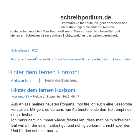
schreibpodium.de
Literaturecke für Leute, die gern schreiben und
Ihre Erfahrungen mit anderen Autoren
austauschen möchten. Wer liest, weiß mehr! Wer schreibt, lebt bewußter und
intensiver! Schreiben ist ein schönes Hobby, welches das Leben bereichert.
Schnellzugriff
FAQ
Portal
Foren-Übersicht
Erzählungen und Kurzgeschichten
Leseproben
Hinter dem fernen Horizont
Suche
Erweiterte Suche
Antworten
Hinter dem fernen Horizont
von
Autor69
»
Freitag 1. September 2017, 08:47
B
e
Aus Anlass meines neusten Romans, möchte ich euch eine Leseprobe
i
vorstellen. Mit geht es daraum, wie Außenstehende den Text empfinde
t
r
er gut lesbar ist.
a
Ich muss nämlich immer wieder feststellen, dass man beim schreiben 
g
Stil verfällt, der einem selbst gut und richtig vorkommt, nicht aber dem
Und für den schreibt man ja.