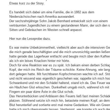
Etwas kurz zu der Story.
Es handelt sich dabei um eine Familie, die in 1882 aus dem
Niedersächsischen nach Amerika auswandert.
Der sechzehnjährige Sohn Jakob Bernhard entwickelt sich von einem
verträumten Jugendlichen zu einem gestandenen Mann, der sich den 
Sitten und Gebräuchen im Westen schnell anpasst.
Hier nun die Leseprobe dazu.
Es war meine Unbekümmertheit, vielleicht aber auch die intensiven G
die mich gerade beschäftigten und die mich unvorsichtig werden ließen
hatte gerade das Lagerfeuer entfacht und beugte mich über den Kaffee
als ich ein leises Knacken hinter mir hörte.
Doch für eine Reaktion war es zu spät. Ich bekam einen derben Schla
Kopf, der mich ins Reich der Träume schickte. Keine Ahnung, wie lang
dort gelegen hatte. Mit furchtbaren Kopfschmerzen wachte ich auf. St
und nicht wissend was eigentlich geschehen war, rappelte ich mich ho
Schwankend und mir den Schädel haltend, stand ich da. Das Feuer war
ein Häufchen Glut erloschen. Dunkelheit umgab mich, während ich mit z
Fingern ein paar dürre Äste in die Glut schob.
Das Herunterbücken und Anblasen des Feuers ließ fast meinen Schäd
platzen. Stöhnend setzte ich mich hin, betastete meinen Kopf, an dem
Blut herunterlief und sortierte erst mal meine Gedanken. Wie ein Gree
hatte ich mich überrumpeln lassen. Verdammt, wie konnte ich auch d