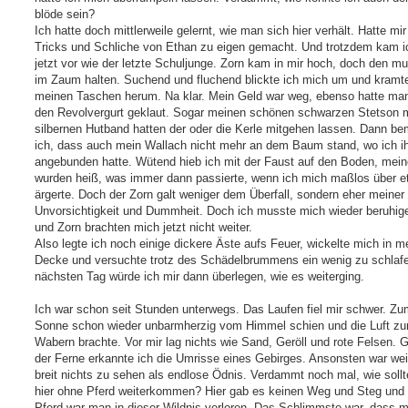
blöde sein?
Ich hatte doch mittlerweile gelernt, wie man sich hier verhält. Hatte mir 
Tricks und Schliche von Ethan zu eigen gemacht. Und trotzdem kam i
jetzt vor wie der letzte Schuljunge. Zorn kam in mir hoch, doch den mu
im Zaum halten. Suchend und fluchend blickte ich mich um und kramte
meinen Taschen herum. Na klar. Mein Geld war weg, ebenso hatte ma
den Revolvergurt geklaut. Sogar meinen schönen schwarzen Stetson 
silbernen Hutband hatten der oder die Kerle mitgehen lassen. Dann be
ich, dass auch mein Wallach nicht mehr an dem Baum stand, wo ich i
angebunden hatte. Wütend hieb ich mit der Faust auf den Boden, mei
wurden heiß, was immer dann passierte, wenn ich mich maßlos über 
ärgerte. Doch der Zorn galt weniger dem Überfall, sondern eher meiner
Unvorsichtigkeit und Dummheit. Doch ich musste mich wieder beruhig
und Zorn brachten mich jetzt nicht weiter.
Also legte ich noch einige dickere Äste aufs Feuer, wickelte mich in m
Decke und versuchte trotz des Schädelbrummens ein wenig zu schlaf
nächsten Tag würde ich mir dann überlegen, wie es weiterging.
Ich war schon seit Stunden unterwegs. Das Laufen fiel mir schwer. Zu
Sonne schon wieder unbarmherzig vom Himmel schien und die Luft z
Wabern brachte. Vor mir lag nichts wie Sand, Geröll und rote Felsen. 
der Ferne erkannte ich die Umrisse eines Gebirges. Ansonsten war wei
breit nichts zu sehen als endlose Ödnis. Verdammt noch mal, wie soll
hier ohne Pferd weiterkommen? Hier gab es keinen Weg und Steg und
Pferd war man in dieser Wildnis verloren. Das Schlimmste war, dass 