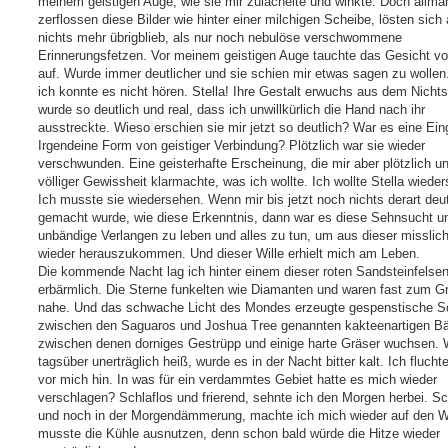
meinem geistigen Auge, wie sie mir zulächelte und winkte. Doch allmä
zerflossen diese Bilder wie hinter einer milchigen Scheibe, lösten sich 
nichts mehr übrigblieb, als nur noch nebulöse verschwommene
Erinnerungsfetzen. Vor meinem geistigen Auge tauchte das Gesicht vo
auf. Wurde immer deutlicher und sie schien mir etwas sagen zu wollen
ich konnte es nicht hören. Stella! Ihre Gestalt erwuchs aus dem Nicht
wurde so deutlich und real, dass ich unwillkürlich die Hand nach ihr
ausstreckte. Wieso erschien sie mir jetzt so deutlich? War es eine Ei
Irgendeine Form von geistiger Verbindung? Plötzlich war sie wieder
verschwunden. Eine geisterhafte Erscheinung, die mir aber plötzlich un
völliger Gewissheit klarmachte, was ich wollte. Ich wollte Stella wiede
Ich musste sie wiedersehen. Wenn mir bis jetzt noch nichts derart deut
gemacht wurde, wie diese Erkenntnis, dann war es diese Sehnsucht u
unbändige Verlangen zu leben und alles zu tun, um aus dieser misslic
wieder herauszukommen. Und dieser Wille erhielt mich am Leben.
Die kommende Nacht lag ich hinter einem dieser roten Sandsteinfelsen
erbärmlich. Die Sterne funkelten wie Diamanten und waren fast zum Gr
nahe. Und das schwache Licht des Mondes erzeugte gespenstische S
zwischen den Saguaros und Joshua Tree genannten kakteenartigen B
zwischen denen dorniges Gestrüpp und einige harte Gräser wuchsen. 
tagsüber unerträglich heiß, wurde es in der Nacht bitter kalt. Ich fluchte
vor mich hin. In was für ein verdammtes Gebiet hatte es mich wieder
verschlagen? Schlaflos und frierend, sehnte ich den Morgen herbei. Sc
und noch in der Morgendämmerung, machte ich mich wieder auf den W
musste die Kühle ausnutzen, denn schon bald würde die Hitze wieder