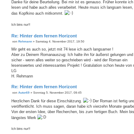
e
Danke für deine Beurteilung. Bei mir ist es genauso. Früher konnte ich
i
lesen und habe auch alles verarbeitet. Heute muss ich langsam lesen
t
r
das Kopfkino auch mitkommt.
a
g
Ich bins nur!!
Re: Hinter dem fernen Horizont
von
Rehmann
»
Samstag 4. November 2017, 19:50
B
e
Mir geht es auch so, jetzt mit 74 lese ich auch langsamer !
i
Aber zu Deinem Romanauszug: Ich halte ihn für äußerst gelungen und 
t
r
sicher - wenn alles weiter so geschrieben wird - wird der Roman ein
a
lesenswertes und interessantes Projekt ! Gratulation schon heute von m
g
LG
H. Rehmann
Re: Hinter dem fernen Horizont
von
Autor69
»
Sonntag 5. November 2017, 09:45
B
e
Herzlichen Dank für diese Einschätzung.
Der Roman ist fertig un
i
t
veröffentlicht. Ich muss sagen, daran habe ich vierzehn Monate gearbe
r
Von der ersten Idee, über Recherchen, bis zum fertigen Buch. Mein bi
a
g
längstes Werk
Ich bins nur!!