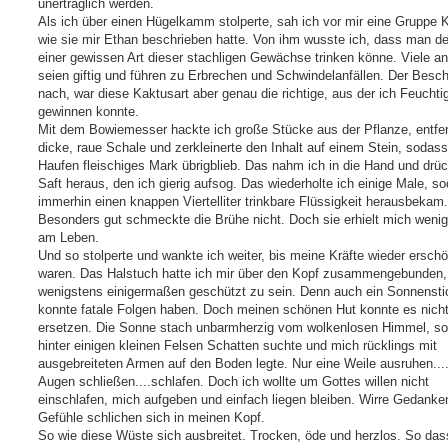
unerträglich werden.
Als ich über einen Hügelkamm stolperte, sah ich vor mir eine Gruppe 
wie sie mir Ethan beschrieben hatte. Von ihm wusste ich, dass man de
einer gewissen Art dieser stachligen Gewächse trinken könne. Viele a
seien giftig und führen zu Erbrechen und Schwindelanfällen. Der Besc
nach, war diese Kaktusart aber genau die richtige, aus der ich Feuchtig
gewinnen konnte.
Mit dem Bowiemesser hackte ich große Stücke aus der Pflanze, entfer
dicke, raue Schale und zerkleinerte den Inhalt auf einem Stein, sodass
Haufen fleischiges Mark übrigblieb. Das nahm ich in die Hand und drü
Saft heraus, den ich gierig aufsog. Das wiederholte ich einige Male, s
immerhin einen knappen Viertelliter trinkbare Flüssigkeit herausbekam.
Besonders gut schmeckte die Brühe nicht. Doch sie erhielt mich weni
am Leben.
Und so stolperte und wankte ich weiter, bis meine Kräfte wieder erschö
waren. Das Halstuch hatte ich mir über den Kopf zusammengebunden
wenigstens einigermaßen geschützt zu sein. Denn auch ein Sonnensti
konnte fatale Folgen haben. Doch meinen schönen Hut konnte es nich
ersetzen. Die Sonne stach unbarmherzig vom wolkenlosen Himmel, so
hinter einigen kleinen Felsen Schatten suchte und mich rücklings mit
ausgebreiteten Armen auf den Boden legte. Nur eine Weile ausruhen...
Augen schließen....schlafen. Doch ich wollte um Gottes willen nicht
einschlafen, mich aufgeben und einfach liegen bleiben. Wirre Gedanke
Gefühle schlichen sich in meinen Kopf.
So wie diese Wüste sich ausbreitet. Trocken, öde und herzlos. So das