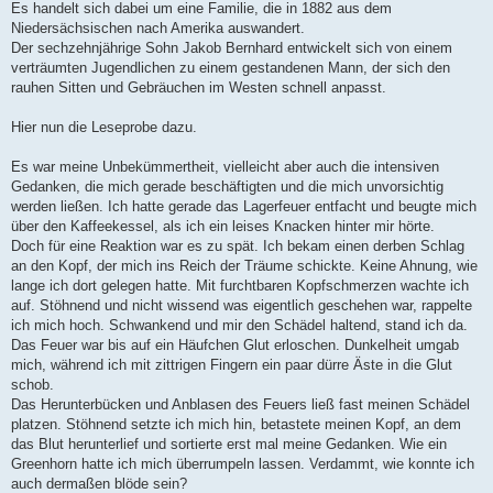
Es handelt sich dabei um eine Familie, die in 1882 aus dem
Niedersächsischen nach Amerika auswandert.
Der sechzehnjährige Sohn Jakob Bernhard entwickelt sich von einem
verträumten Jugendlichen zu einem gestandenen Mann, der sich den
rauhen Sitten und Gebräuchen im Westen schnell anpasst.
Hier nun die Leseprobe dazu.
Es war meine Unbekümmertheit, vielleicht aber auch die intensiven
Gedanken, die mich gerade beschäftigten und die mich unvorsichtig
werden ließen. Ich hatte gerade das Lagerfeuer entfacht und beugte mich
über den Kaffeekessel, als ich ein leises Knacken hinter mir hörte.
Doch für eine Reaktion war es zu spät. Ich bekam einen derben Schlag
an den Kopf, der mich ins Reich der Träume schickte. Keine Ahnung, wie
lange ich dort gelegen hatte. Mit furchtbaren Kopfschmerzen wachte ich
auf. Stöhnend und nicht wissend was eigentlich geschehen war, rappelte
ich mich hoch. Schwankend und mir den Schädel haltend, stand ich da.
Das Feuer war bis auf ein Häufchen Glut erloschen. Dunkelheit umgab
mich, während ich mit zittrigen Fingern ein paar dürre Äste in die Glut
schob.
Das Herunterbücken und Anblasen des Feuers ließ fast meinen Schädel
platzen. Stöhnend setzte ich mich hin, betastete meinen Kopf, an dem
das Blut herunterlief und sortierte erst mal meine Gedanken. Wie ein
Greenhorn hatte ich mich überrumpeln lassen. Verdammt, wie konnte ich
auch dermaßen blöde sein?