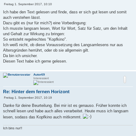
B
Freitag 1. September 2017, 10:10
e
i
Ich habe den Text gelesen und finde, dass er sich gut lesen und somit
t
auch verstehen lässt.
r
a
Dazu gibt es (nur für mich?) eine Vorbedingung:
g
Ich musste langsam lesen, Wort für Wort, Satz für Satz, um den Inhalt
und Gehalt zur Wirkung zu bringen:
So entsteht regelrechtes "Kopfkino".
Ich weiß nicht, ob diese Voraussetzung des Langsamlesens nur aus
Altersgründen herrührt, oder ob sie allgemein gilt.
Da bin ich unsicher.
Diesen Text habe ich gerne gelesen.
Autor69
Interessiert
Re: Hinter dem fernen Horizont
B
Freitag 1. September 2017, 10:19
e
i
Danke für deine Beurteilung. Bei mir ist es genauso. Früher konnte ich
t
schnell lesen und habe auch alles verarbeitet. Heute muss ich langsam
r
a
lesen, sodass das Kopfkino auch mitkommt.
g
Ich bins nur!!