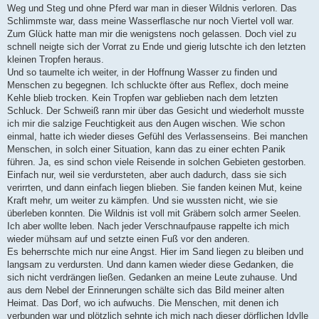
Weg und Steg und ohne Pferd war man in dieser Wildnis verloren. Das
Schlimmste war, dass meine Wasserflasche nur noch Viertel voll war.
Zum Glück hatte man mir die wenigstens noch gelassen. Doch viel zu
schnell neigte sich der Vorrat zu Ende und gierig lutschte ich den letzten
kleinen Tropfen heraus.
Und so taumelte ich weiter, in der Hoffnung Wasser zu finden und
Menschen zu begegnen. Ich schluckte öfter aus Reflex, doch meine
Kehle blieb trocken. Kein Tropfen war geblieben nach dem letzten
Schluck. Der Schweiß rann mir über das Gesicht und wiederholt musste
ich mir die salzige Feuchtigkeit aus den Augen wischen. Wie schon
einmal, hatte ich wieder dieses Gefühl des Verlassenseins. Bei manchen
Menschen, in solch einer Situation, kann das zu einer echten Panik
führen. Ja, es sind schon viele Reisende in solchen Gebieten gestorben.
Einfach nur, weil sie verdursteten, aber auch dadurch, dass sie sich
verirrten, und dann einfach liegen blieben. Sie fanden keinen Mut, keine
Kraft mehr, um weiter zu kämpfen. Und sie wussten nicht, wie sie
überleben konnten. Die Wildnis ist voll mit Gräbern solch armer Seelen.
Ich aber wollte leben. Nach jeder Verschnaufpause rappelte ich mich
wieder mühsam auf und setzte einen Fuß vor den anderen.
Es beherrschte mich nur eine Angst. Hier im Sand liegen zu bleiben und
langsam zu verdursten. Und dann kamen wieder diese Gedanken, die
sich nicht verdrängen ließen. Gedanken an meine Leute zuhause. Und
aus dem Nebel der Erinnerungen schälte sich das Bild meiner alten
Heimat. Das Dorf, wo ich aufwuchs. Die Menschen, mit denen ich
verbunden war und plötzlich sehnte ich mich nach dieser dörflichen Idylle