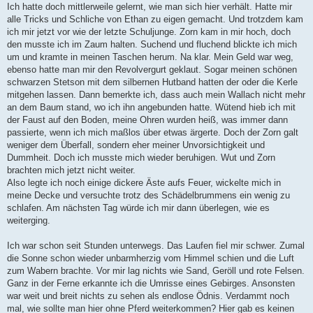
Ich hatte doch mittlerweile gelernt, wie man sich hier verhält. Hatte mir
alle Tricks und Schliche von Ethan zu eigen gemacht. Und trotzdem kam
ich mir jetzt vor wie der letzte Schuljunge. Zorn kam in mir hoch, doch
den musste ich im Zaum halten. Suchend und fluchend blickte ich mich
um und kramte in meinen Taschen herum. Na klar. Mein Geld war weg,
ebenso hatte man mir den Revolvergurt geklaut. Sogar meinen schönen
schwarzen Stetson mit dem silbernen Hutband hatten der oder die Kerle
mitgehen lassen. Dann bemerkte ich, dass auch mein Wallach nicht mehr
an dem Baum stand, wo ich ihn angebunden hatte. Wütend hieb ich mit
der Faust auf den Boden, meine Ohren wurden heiß, was immer dann
passierte, wenn ich mich maßlos über etwas ärgerte. Doch der Zorn galt
weniger dem Überfall, sondern eher meiner Unvorsichtigkeit und
Dummheit. Doch ich musste mich wieder beruhigen. Wut und Zorn
brachten mich jetzt nicht weiter.
Also legte ich noch einige dickere Äste aufs Feuer, wickelte mich in
meine Decke und versuchte trotz des Schädelbrummens ein wenig zu
schlafen. Am nächsten Tag würde ich mir dann überlegen, wie es
weiterging.
Ich war schon seit Stunden unterwegs. Das Laufen fiel mir schwer. Zumal
die Sonne schon wieder unbarmherzig vom Himmel schien und die Luft
zum Wabern brachte. Vor mir lag nichts wie Sand, Geröll und rote Felsen.
Ganz in der Ferne erkannte ich die Umrisse eines Gebirges. Ansonsten
war weit und breit nichts zu sehen als endlose Ödnis. Verdammt noch
mal, wie sollte man hier ohne Pferd weiterkommen? Hier gab es keinen