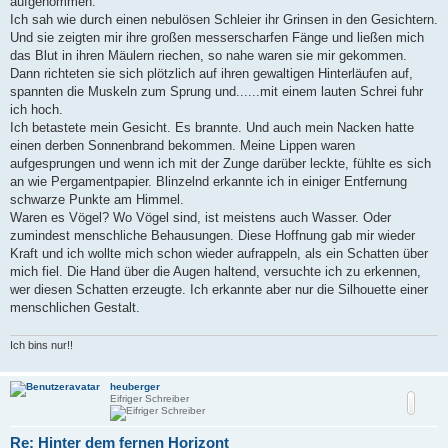
aufgenommen.
Ich sah wie durch einen nebulösen Schleier ihr Grinsen in den Gesichtern.
Und sie zeigten mir ihre großen messerscharfen Fänge und ließen mich
das Blut in ihren Mäulern riechen, so nahe waren sie mir gekommen.
Dann richteten sie sich plötzlich auf ihren gewaltigen Hinterläufen auf,
spannten die Muskeln zum Sprung und......mit einem lauten Schrei fuhr
ich hoch.
Ich betastete mein Gesicht. Es brannte. Und auch mein Nacken hatte
einen derben Sonnenbrand bekommen. Meine Lippen waren
aufgesprungen und wenn ich mit der Zunge darüber leckte, fühlte es sich
an wie Pergamentpapier. Blinzelnd erkannte ich in einiger Entfernung
schwarze Punkte am Himmel.
Waren es Vögel? Wo Vögel sind, ist meistens auch Wasser. Oder
zumindest menschliche Behausungen. Diese Hoffnung gab mir wieder
Kraft und ich wollte mich schon wieder aufrappeln, als ein Schatten über
mich fiel. Die Hand über die Augen haltend, versuchte ich zu erkennen,
wer diesen Schatten erzeugte. Ich erkannte aber nur die Silhouette einer
menschlichen Gestalt.
Ich bins nur!!
heuberger
Eifriger Schreiber
Re: Hinter dem fernen Horizont