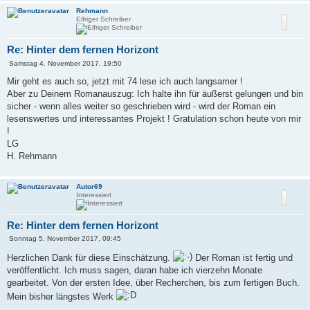
Rehmann
Eifriger Schreiber
Re: Hinter dem fernen Horizont
B
Samstag 4. November 2017, 19:50
e
i
Mir geht es auch so, jetzt mit 74 lese ich auch langsamer !
t
Aber zu Deinem Romanauszug: Ich halte ihn für äußerst gelungen und bin
r
a
sicher - wenn alles weiter so geschrieben wird - wird der Roman ein
g
lesenswertes und interessantes Projekt ! Gratulation schon heute von mir
!
LG
H. Rehmann
Autor69
Interessiert
Re: Hinter dem fernen Horizont
B
Sonntag 5. November 2017, 09:45
e
i
Herzlichen Dank für diese Einschätzung.
Der Roman ist fertig und
t
veröffentlicht. Ich muss sagen, daran habe ich vierzehn Monate
r
a
gearbeitet. Von der ersten Idee, über Recherchen, bis zum fertigen Buch.
g
Mein bisher längstes Werk