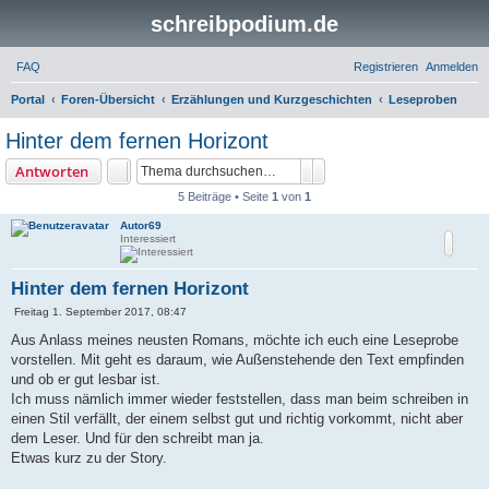
schreibpodium.de
FAQ
Registrieren
Anmelden
S
Portal
Foren-Übersicht
Erzählungen und Kurzgeschichten
Leseproben
u
Hinter dem fernen Horizont
c
Suche
Erweiterte Suche
Antworten
h
5 Beiträge • Seite
1
von
1
e
Autor69
Interessiert
Hinter dem fernen Horizont
B
Freitag 1. September 2017, 08:47
e
i
Aus Anlass meines neusten Romans, möchte ich euch eine Leseprobe
t
vorstellen. Mit geht es daraum, wie Außenstehende den Text empfinden
r
a
und ob er gut lesbar ist.
g
Ich muss nämlich immer wieder feststellen, dass man beim schreiben in
einen Stil verfällt, der einem selbst gut und richtig vorkommt, nicht aber
dem Leser. Und für den schreibt man ja.
Etwas kurz zu der Story.