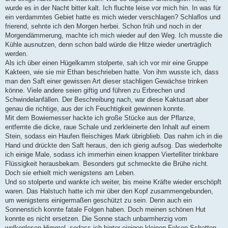
wurde es in der Nacht bitter kalt. Ich fluchte leise vor mich hin. In was für
ein verdammtes Gebiet hatte es mich wieder verschlagen? Schlaflos und
frierend, sehnte ich den Morgen herbei. Schon früh und noch in der
Morgendämmerung, machte ich mich wieder auf den Weg. Ich musste die
Kühle ausnutzen, denn schon bald würde die Hitze wieder unerträglich
werden.
Als ich über einen Hügelkamm stolperte, sah ich vor mir eine Gruppe
Kakteen, wie sie mir Ethan beschrieben hatte. Von ihm wusste ich, dass
man den Saft einer gewissen Art dieser stachligen Gewächse trinken
könne. Viele andere seien giftig und führen zu Erbrechen und
Schwindelanfällen. Der Beschreibung nach, war diese Kaktusart aber
genau die richtige, aus der ich Feuchtigkeit gewinnen konnte.
Mit dem Bowiemesser hackte ich große Stücke aus der Pflanze,
entfernte die dicke, raue Schale und zerkleinerte den Inhalt auf einem
Stein, sodass ein Haufen fleischiges Mark übrigblieb. Das nahm ich in die
Hand und drückte den Saft heraus, den ich gierig aufsog. Das wiederholte
ich einige Male, sodass ich immerhin einen knappen Viertelliter trinkbare
Flüssigkeit herausbekam. Besonders gut schmeckte die Brühe nicht.
Doch sie erhielt mich wenigstens am Leben.
Und so stolperte und wankte ich weiter, bis meine Kräfte wieder erschöpft
waren. Das Halstuch hatte ich mir über den Kopf zusammengebunden,
um wenigstens einigermaßen geschützt zu sein. Denn auch ein
Sonnenstich konnte fatale Folgen haben. Doch meinen schönen Hut
konnte es nicht ersetzen. Die Sonne stach unbarmherzig vom
wolkenlosen Himmel, sodass ich hinter einigen kleinen Felsen Schatten