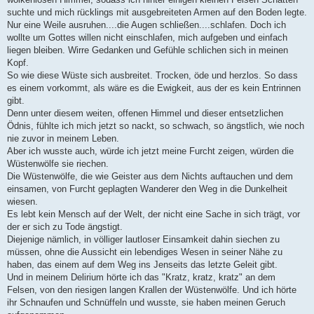
suchte und mich rücklings mit ausgebreiteten Armen auf den Boden legte.
Nur eine Weile ausruhen....die Augen schließen....schlafen. Doch ich
wollte um Gottes willen nicht einschlafen, mich aufgeben und einfach
liegen bleiben. Wirre Gedanken und Gefühle schlichen sich in meinen
Kopf.
So wie diese Wüste sich ausbreitet. Trocken, öde und herzlos. So dass
es einem vorkommt, als wäre es die Ewigkeit, aus der es kein Entrinnen
gibt.
Denn unter diesem weiten, offenen Himmel und dieser entsetzlichen
Ödnis, fühlte ich mich jetzt so nackt, so schwach, so ängstlich, wie noch
nie zuvor in meinem Leben.
Aber ich wusste auch, würde ich jetzt meine Furcht zeigen, würden die
Wüstenwölfe sie riechen.
Die Wüstenwölfe, die wie Geister aus dem Nichts auftauchen und dem
einsamen, von Furcht geplagten Wanderer den Weg in die Dunkelheit
wiesen.
Es lebt kein Mensch auf der Welt, der nicht eine Sache in sich trägt, vor
der er sich zu Tode ängstigt.
Diejenige nämlich, in völliger lautloser Einsamkeit dahin siechen zu
müssen, ohne die Aussicht ein lebendiges Wesen in seiner Nähe zu
haben, das einem auf dem Weg ins Jenseits das letzte Geleit gibt.
Und in meinem Delirium hörte ich das "Kratz, kratz, kratz" an dem
Felsen, von den riesigen langen Krallen der Wüstenwölfe. Und ich hörte
ihr Schnaufen und Schnüffeln und wusste, sie haben meinen Geruch