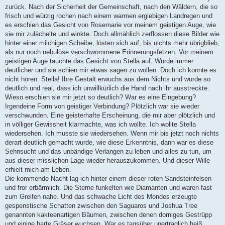
zurück. Nach der Sicherheit der Gemeinschaft, nach den Wäldern, die so
frisch und würzig rochen nach einem warmen ergiebigen Landregen und
es erschien das Gesicht von Rosemarie vor meinem geistigen Auge, wie
sie mir zulächelte und winkte. Doch allmählich zerflossen diese Bilder wie
hinter einer milchigen Scheibe, lösten sich auf, bis nichts mehr übrigblieb,
als nur noch nebulöse verschwommene Erinnerungsfetzen. Vor meinem
geistigen Auge tauchte das Gesicht von Stella auf. Wurde immer
deutlicher und sie schien mir etwas sagen zu wollen. Doch ich konnte es
nicht hören. Stella! Ihre Gestalt erwuchs aus dem Nichts und wurde so
deutlich und real, dass ich unwillkürlich die Hand nach ihr ausstreckte.
Wieso erschien sie mir jetzt so deutlich? War es eine Eingebung?
Irgendeine Form von geistiger Verbindung? Plötzlich war sie wieder
verschwunden. Eine geisterhafte Erscheinung, die mir aber plötzlich und
in völliger Gewissheit klarmachte, was ich wollte. Ich wollte Stella
wiedersehen. Ich musste sie wiedersehen. Wenn mir bis jetzt noch nichts
derart deutlich gemacht wurde, wie diese Erkenntnis, dann war es diese
Sehnsucht und das unbändige Verlangen zu leben und alles zu tun, um
aus dieser misslichen Lage wieder herauszukommen. Und dieser Wille
erhielt mich am Leben.
Die kommende Nacht lag ich hinter einem dieser roten Sandsteinfelsen
und fror erbärmlich. Die Sterne funkelten wie Diamanten und waren fast
zum Greifen nahe. Und das schwache Licht des Mondes erzeugte
gespenstische Schatten zwischen den Saguaros und Joshua Tree
genannten kakteenartigen Bäumen, zwischen denen dorniges Gestrüpp
und einige harte Gräser wuchsen. War es tagsüber unerträglich heiß,