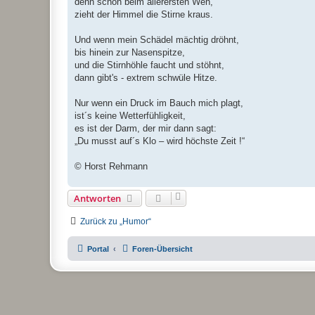
denn schon beim allerersten Weh,
zieht der Himmel die Stirne kraus.
Und wenn mein Schädel mächtig dröhnt,
bis hinein zur Nasenspitze,
und die Stirnhöhle faucht und stöhnt,
dann gibt's - extrem schwüle Hitze.
Nur wenn ein Druck im Bauch mich plagt,
ist´s keine Wetterfühligkeit,
es ist der Darm, der mir dann sagt:
„Du musst auf´s Klo – wird höchste Zeit !“
© Horst Rehmann
Antworten
Zurück zu „Humor“
Portal
Foren-Übersicht