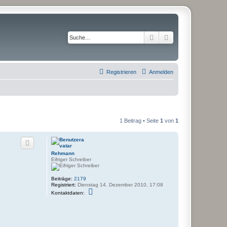
Suche
Erweiterte Suche
Registrieren
Anmelden
1 Beitrag • Seite
1
von
1
Rehmann
Eifriger Schreiber
Beiträge:
2179
Registriert:
Dienstag 14. Dezember 2010, 17:08
K
Kontaktdaten:
o
n
t
a
k
t