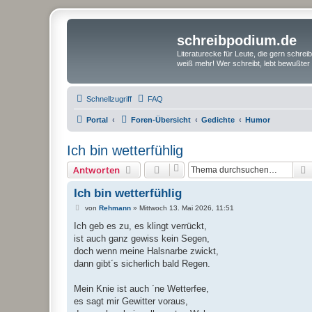
schreibpodium.de
Literaturecke für Leute, die gern schre
weiß mehr! Wer schreibt, lebt bewußter 
Schnellzugriff
FAQ
Portal
Foren-Übersicht
Gedichte
Humor
Ich bin wetterfühlig
Antworten
Ich bin wetterfühlig
B
von
Rehmann
»
Mittwoch 13. Mai 2026, 11:51
e
i
Ich geb es zu, es klingt verrückt,
t
ist auch ganz gewiss kein Segen,
r
a
doch wenn meine Halsnarbe zwickt,
g
dann gibt´s sicherlich bald Regen.
Mein Knie ist auch ´ne Wetterfee,
es sagt mir Gewitter voraus,