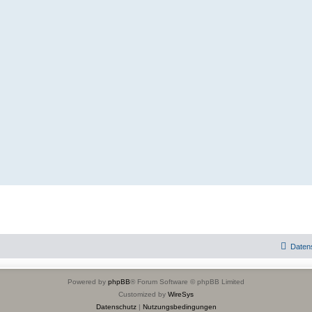
Daten
Powered by
phpBB
® Forum Software © phpBB Limited
Customized by
WireSys
Datenschutz
|
Nutzungsbedingungen