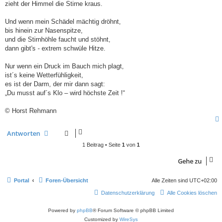
zieht der Himmel die Stirne kraus.
Und wenn mein Schädel mächtig dröhnt,
bis hinein zur Nasenspitze,
und die Stirnhöhle faucht und stöhnt,
dann gibt's - extrem schwüle Hitze.
Nur wenn ein Druck im Bauch mich plagt,
ist´s keine Wetterfühligkeit,
es ist der Darm, der mir dann sagt:
„Du musst auf´s Klo – wird höchste Zeit !“
© Horst Rehmann
Antworten
1 Beitrag • Seite
1
von
1
Gehe zu
Portal
Foren-Übersicht
Alle Zeiten sind
UTC+02:00
Datenschutzerklärung
Alle Cookies löschen
Powered by
phpBB
® Forum Software © phpBB Limited
Customized by
WireSys