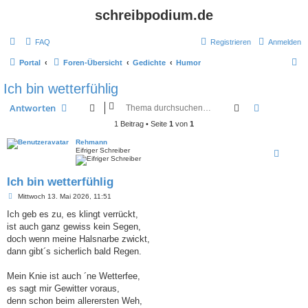
schreibpodium.de
FAQ
Registrieren
Anmelden
S
Portal
Foren-Übersicht
Gedichte
Humor
u
Ich bin wetterfühlig
c
Suche
Erweiterte
Antworten
h
1 Beitrag • Seite
1
von
1
e
Rehmann
Eifriger Schreiber
Ich bin wetterfühlig
B
Mittwoch 13. Mai 2026, 11:51
e
i
Ich geb es zu, es klingt verrückt,
t
ist auch ganz gewiss kein Segen,
r
a
doch wenn meine Halsnarbe zwickt,
g
dann gibt´s sicherlich bald Regen.
Mein Knie ist auch ´ne Wetterfee,
es sagt mir Gewitter voraus,
denn schon beim allerersten Weh,