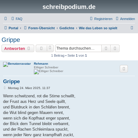
schreibpodium.de
FAQ
Registrieren
Anmelden
S
Portal
Foren-Übersicht
Gedichte
Wie das Leben so spielt
u
Grippe
c
Suche
Erweiterte
Antworten
h
1 Beitrag • Seite
1
von
1
e
Rehmann
Eifriger Schreiber
Grippe
B
Montag 24. März 2025, 11:37
e
i
Wenn schwitzend, rot die Stirne schwillt,
t
der Frust aus Herz und Seele quillt,
r
a
und Blutdruck in den Schläfen brennt,
g
die Wut blind gegen Mauern rennt,
wenn sich die Kopfhaut enger spannt,
der Blick dem Tunnel bleibt verbannt,
und der Rachen Schleimlava spuckt,
wenn jeder Nerv ganz krampfhaft zuckt,