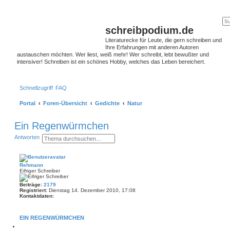
schreibpodium.de
Literaturecke für Leute, die gern schreiben und
Ihre Erfahrungen mit anderen Autoren
austauschen möchten. Wer liest, weiß mehr! Wer schreibt, lebt bewußter und
intensiver! Schreiben ist ein schönes Hobby, welches das Leben bereichert.
Schnellzugriff
FAQ
Portal
Foren-Übersicht
Gedichte
Natur
Ein Regenwürmchen
S
E
Antworten
u
r
c
w
h
e
e
i
Rehmann
t
Eifriger Schreiber
e
r
Beiträge:
2179
t
Registriert:
Dienstag 14. Dezember 2010, 17:08
e
Kontaktdaten:
S
u
K
c
o
h
n
EIN REGENWÜRMCHEN
t
e
a