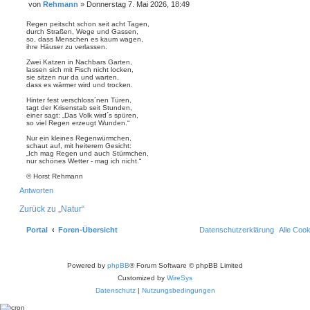
Z
von
Rehmann
»
Donnerstag 7. Mai 2026, 18:49
k
i
B
t
t
d
e
i
Regen peitscht schon seit acht Tagen,
a
i
e
durch Straßen, Wege und Gassen,
t
r
so, dass Menschen es kaum wagen,
t
e
e
ihre Häuser zu verlassen.
r
n
n
v
a
Zwei Katzen in Nachbars Garten,
o
g
lassen sich mit Fisch nicht locken,
n
sie sitzen nur da und warten,
R
dass es wärmer wird und trocken.
e
h
Hinter fest verschloss´nen Türen,
m
tagt der Krisenstab seit Stunden,
a
einer sagt: „Das Volk wird´s spüren,
n
so viel Regen erzeugt Wunden.“
n
Nur ein kleines Regenwürmchen,
schaut auf, mit heiterem Gesicht:
„Ich mag Regen und auch Stürmchen,
nur schönes Wetter - mag ich nicht.“
© Horst Rehmann
Antworten
Zurück zu „Natur“
Portal
Foren-Übersicht
Datenschutzerklärung
Alle Coo
Powered by
phpBB
® Forum Software © phpBB Limited
Customized by
WireSys
Datenschutz
|
Nutzungsbedingungen