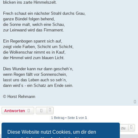
blicken ins zarte Himmelszelt.
Frech schaut ein nächster Strahl durchs Grau,
ganze Bündel folgen behend,
die Sonne malt, welch eine Schau,
zur Leinwand wird das Firmament.
Ein Regenbogen spannt sich auf,
zeigt viele Farben, Schicht um Schicht,
die Wolkenschar nimmt es in Kauf,
der Himmel wird zum blauen Licht.
Dies Wunder kann nur dann gescheh´n,
wenn Regen fällt vor Sonnenschein,
lasst uns das Leben auch so seh´n,
dann wird´s - ein Schatz am Ende sein.
© Horst Rehmann
Antworten
1 Beitrag • Seite
1
von
1
Gehe zu
Diese Website nutzt Cookies, um dir den