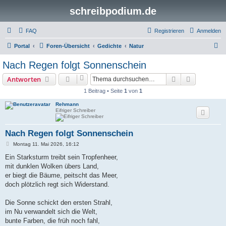
schreibpodium.de
FAQ
Registrieren
Anmelden
S
Portal
Foren-Übersicht
Gedichte
Natur
u
Nach Regen folgt Sonnenschein
c
Suche
Erweiterte
Antworten
h
1 Beitrag • Seite
1
von
1
e
Rehmann
Eifriger Schreiber
Nach Regen folgt Sonnenschein
B
Montag 11. Mai 2026, 16:12
e
i
Ein Starksturm treibt sein Tropfenheer,
t
mit dunklen Wolken übers Land,
r
a
er biegt die Bäume, peitscht das Meer,
g
doch plötzlich regt sich Widerstand.
Die Sonne schickt den ersten Strahl,
im Nu verwandelt sich die Welt,
bunte Farben, die früh noch fahl,