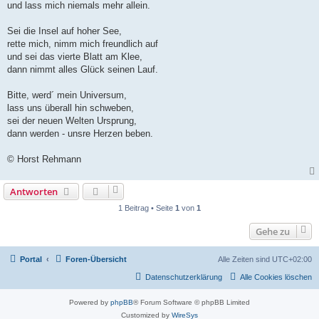
und lass mich niemals mehr allein.
Sei die Insel auf hoher See,
rette mich, nimm mich freundlich auf
und sei das vierte Blatt am Klee,
dann nimmt alles Glück seinen Lauf.
Bitte, werd´ mein Universum,
lass uns überall hin schweben,
sei der neuen Welten Ursprung,
dann werden - unsre Herzen beben.
© Horst Rehmann
Antworten
1 Beitrag • Seite
1
von
1
Gehe zu
Portal
Foren-Übersicht
Alle Zeiten sind
UTC+02:00
Datenschutzerklärung
Alle Cookies löschen
Powered by
phpBB
® Forum Software © phpBB Limited
Customized by
WireSys