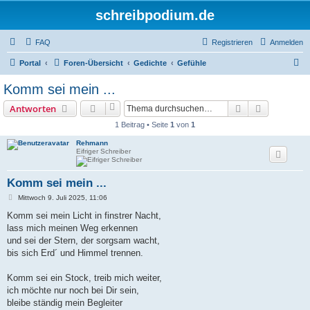
schreibpodium.de
FAQ
Registrieren
Anmelden
S
Portal
Foren-Übersicht
Gedichte
Gefühle
u
Komm sei mein ...
c
Suche
Erweiterte
Antworten
h
1 Beitrag • Seite
1
von
1
e
Rehmann
Eifriger Schreiber
Komm sei mein ...
B
Mittwoch 9. Juli 2025, 11:06
e
i
Komm sei mein Licht in finstrer Nacht,
t
lass mich meinen Weg erkennen
r
a
und sei der Stern, der sorgsam wacht,
g
bis sich Erd´ und Himmel trennen.
Komm sei ein Stock, treib mich weiter,
ich möchte nur noch bei Dir sein,
bleibe ständig mein Begleiter