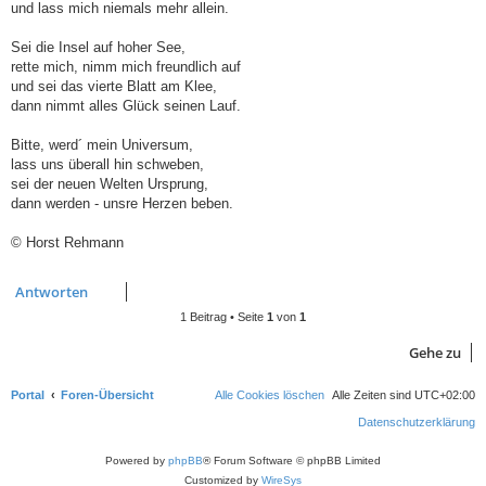
und lass mich niemals mehr allein.
Sei die Insel auf hoher See,
rette mich, nimm mich freundlich auf
und sei das vierte Blatt am Klee,
dann nimmt alles Glück seinen Lauf.
Bitte, werd´ mein Universum,
lass uns überall hin schweben,
sei der neuen Welten Ursprung,
dann werden - unsre Herzen beben.
© Horst Rehmann
Antworten
1 Beitrag • Seite
1
von
1
Gehe zu
Portal
Foren-Übersicht
Alle Cookies löschen
Alle Zeiten sind
UTC+02:00
Datenschutzerklärung
Powered by
phpBB
® Forum Software © phpBB Limited
Customized by
WireSys