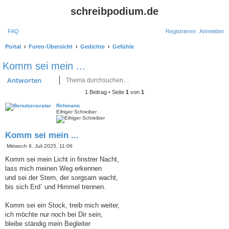
schreibpodium.de
FAQ
Registrieren
Anmelden
S
Portal
Foren-Übersicht
Gedichte
Gefühle
u
Komm sei mein ...
c
Suche
Erweiterte Suche
Antworten
h
1 Beitrag • Seite
1
von
1
e
Rehmann
Eifriger Schreiber
Komm sei mein ...
B
Mittwoch 9. Juli 2025, 11:06
e
i
Komm sei mein Licht in finstrer Nacht,
t
lass mich meinen Weg erkennen
r
a
und sei der Stern, der sorgsam wacht,
g
bis sich Erd´ und Himmel trennen.
Komm sei ein Stock, treib mich weiter,
ich möchte nur noch bei Dir sein,
bleibe ständig mein Begleiter