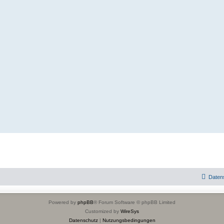
Daten
Powered by
phpBB
® Forum Software © phpBB Limited
Customized by
WireSys
Datenschutz
|
Nutzungsbedingungen