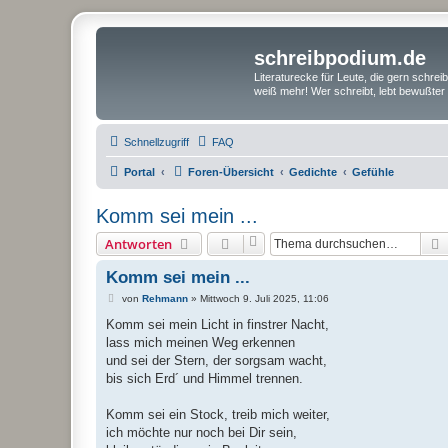
schreibpodium.de
Literaturecke für Leute, die gern schre
weiß mehr! Wer schreibt, lebt bewußter 
Schnellzugriff
FAQ
Portal
Foren-Übersicht
Gedichte
Gefühle
Komm sei mein ...
Antworten
Komm sei mein ...
B
von
Rehmann
»
Mittwoch 9. Juli 2025, 11:06
e
i
Komm sei mein Licht in finstrer Nacht,
t
lass mich meinen Weg erkennen
r
a
und sei der Stern, der sorgsam wacht,
g
bis sich Erd´ und Himmel trennen.
Komm sei ein Stock, treib mich weiter,
ich möchte nur noch bei Dir sein,