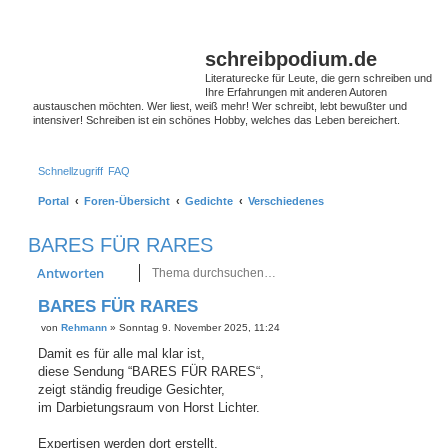
schreibpodium.de
Literaturecke für Leute, die gern schreiben und
Ihre Erfahrungen mit anderen Autoren
austauschen möchten. Wer liest, weiß mehr! Wer schreibt, lebt bewußter und
intensiver! Schreiben ist ein schönes Hobby, welches das Leben bereichert.
Schnellzugriff
FAQ
Portal
Foren-Übersicht
Gedichte
Verschiedenes
BARES FÜR RARES
Suche
Erweiterte Suche
Antworten
BARES FÜR RARES
B
von
Rehmann
»
Sonntag 9. November 2025, 11:24
e
i
Damit es für alle mal klar ist,
t
diese Sendung “BARES FÜR RARES“,
r
a
zeigt ständig freudige Gesichter,
g
im Darbietungsraum von Horst Lichter.
Expertisen werden dort erstellt,