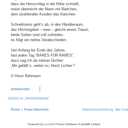
dass der Herzschlag in die Höhe schnellt,
meist überreicht der Mann mit Bärtchen,
dem strahlenden Kunden das Kärtchen.
Schnellstens geht’s ab, in den Händlerraum,
das Höchstgebot – wow – gleicht einem Traum,
beide Seiten sind voll zufrieden,
es folgt ein nettes Verabschieden.
Von Anfang bis Ende des Jahres,
fast jeden Tag “BARES FÜR RARES“,
dazu sag ich als kleiner Dichter:
„Mir gefällt´s, weiter so, Horst Lichter !“
© Horst Rehmann
Antworten
Zurück zu „Verschiedenes“
Portal
Foren-Übersicht
Datenschutzerklärung
Alle Coo
Powered by
phpBB
® Forum Software © phpBB Limited