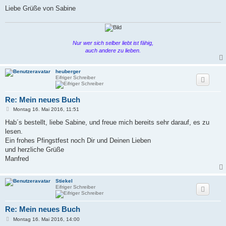
Liebe Grüße von Sabine
Nur wer sich selber liebt ist fähig,
auch andere zu lieben.
heuberger
Eifriger Schreiber
Re: Mein neues Buch
B
Montag 16. Mai 2016, 11:51
e
i
Hab´s bestellt, liebe Sabine, und freue mich bereits sehr darauf, es zu
t
lesen.
r
a
Ein frohes Pfingstfest noch Dir und Deinen Lieben
g
und herzliche Grüße
Manfred
Stiekel
Eifriger Schreiber
Re: Mein neues Buch
B
Montag 16. Mai 2016, 14:00
e