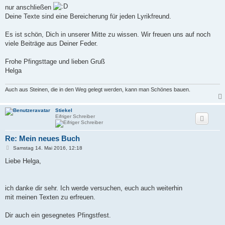
g
nur anschließen
Deine Texte sind eine Bereicherung für jeden Lyrikfreund.
Es ist schön, Dich in unserer Mitte zu wissen. Wir freuen uns auf noch
viele Beiträge aus Deiner Feder.
Frohe Pfingsttage und lieben Gruß
Helga
Auch aus Steinen, die in den Weg gelegt werden, kann man Schönes bauen.
Stiekel
Eifriger Schreiber
Re: Mein neues Buch
B
Samstag 14. Mai 2016, 12:18
e
i
Liebe Helga,
t
r
a
g
ich danke dir sehr. Ich werde versuchen, euch auch weiterhin
mit meinen Texten zu erfreuen.
Dir auch ein gesegnetes Pfingstfest.