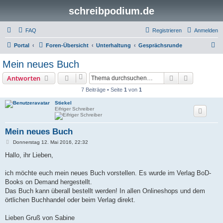
schreibpodium.de
FAQ
Registrieren
Anmelden
S
Portal
Foren-Übersicht
Unterhaltung
Gesprächsrunde
u
Mein neues Buch
c
Suche
Erweiterte
Antworten
h
7 Beiträge • Seite
1
von
1
e
Stiekel
Eifriger Schreiber
Mein neues Buch
B
Donnerstag 12. Mai 2016, 22:32
e
i
Hallo, ihr Lieben,
t
r
a
ich möchte euch mein neues Buch vorstellen. Es wurde im Verlag BoD-
g
Books on Demand hergestellt.
Das Buch kann überall bestellt werden! In allen Onlineshops und dem
örtlichen Buchhandel oder beim Verlag direkt.
Lieben Gruß von Sabine