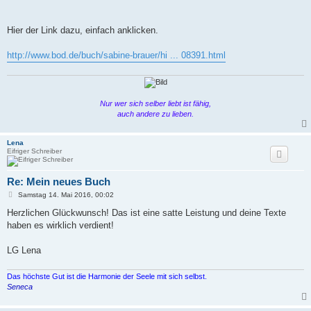
Hier der Link dazu, einfach anklicken.
http://www.bod.de/buch/sabine-brauer/hi ... 08391.html
Nur wer sich selber liebt ist fähig,
auch andere zu lieben.
Lena
Eifriger Schreiber
Re: Mein neues Buch
B
Samstag 14. Mai 2016, 00:02
e
i
Herzlichen Glückwunsch! Das ist eine satte Leistung und deine Texte
t
haben es wirklich verdient!
r
a
g
LG Lena
Das höchste Gut ist die Harmonie der Seele mit sich selbst.
Seneca