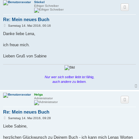
Stiekel
Eifriger Schreiber
Re: Mein neues Buch
B
Samstag 14. Mai 2016, 00:16
e
i
Danke liebe Lena,
t
r
a
ich freue mich.
g
Lieben Gruß von Sabine
Nur wer sich selber liebt ist fähig,
auch andere zu lieben.
Helga
Administrator
Re: Mein neues Buch
B
Samstag 14. Mai 2016, 09:28
e
i
Liebe Sabine,
t
r
a
herzlichen Glückwunsch zu Deinem Buch - ich kann mich Lenas Worten