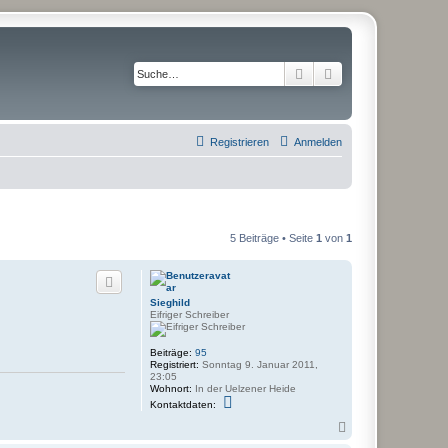
Suche
Erweiterte Suche
Registrieren
Anmelden
5 Beiträge • Seite
1
von
1
Sieghild
Eifriger Schreiber
Beiträge:
95
Registriert:
Sonntag 9. Januar 2011,
23:05
Wohnort:
In der Uelzener Heide
K
Kontaktdaten:
o
n
N
t
a
a