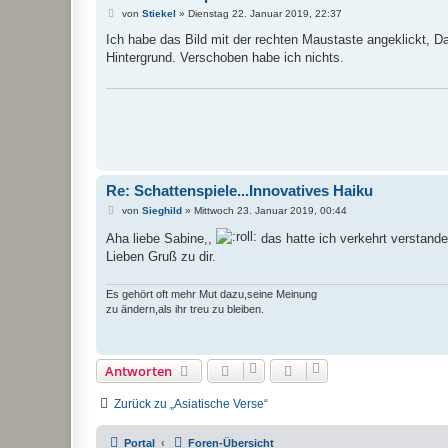
B
von
Stiekel
»
Dienstag 22. Januar 2019, 22:37
e
i
Ich habe das Bild mit der rechten Maustaste angeklickt, Da
t
Hintergrund. Verschoben habe ich nichts.
r
a
g
Re: Schattenspiele...Innovatives Haiku
B
von
Sieghild
»
Mittwoch 23. Januar 2019, 00:44
e
i
Aha liebe Sabine,,
das hatte ich verkehrt verstande
t
Lieben Gruß zu dir.
r
a
g
Es gehört oft mehr Mut dazu,seine Meinung
zu ändern,als ihr treu zu bleiben.
Antworten
Zurück zu „Asiatische Verse“
Portal
Foren-Übersicht