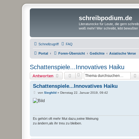
schreibpodium.de
Literaturecke für Leute, die gern schre
weiß mehr! Wer schreibt, lebt bewußter 
Schnellzugriff
FAQ
Portal
Foren-Übersicht
Gedichte
Asiatische Verse
Schattenspiele...Innovatives Haiku
Antworten
Schattenspiele...Innovatives Haiku
B
von
Sieghild
»
Dienstag 22. Januar 2019, 09:42
e
i
t
r
a
g
Es gehört oft mehr Mut dazu,seine Meinung
zu ändern,als ihr treu zu bleiben.