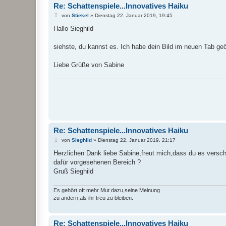
Re: Schattenspiele...Innovatives Haiku
B
von
Stiekel
»
Dienstag 22. Januar 2019, 19:45
e
i
Hallo Sieghild
t
r
a
siehste, du kannst es. Ich habe dein Bild im neuen Tab geöf
g
Liebe Grüße von Sabine
Re: Schattenspiele...Innovatives Haiku
B
von
Sieghild
»
Dienstag 22. Januar 2019, 21:17
e
i
Herzlichen Dank liebe Sabine,freut mich,dass du es versch
t
dafür vorgesehenen Bereich ?
r
a
Gruß Sieghild
g
Es gehört oft mehr Mut dazu,seine Meinung
zu ändern,als ihr treu zu bleiben.
Re: Schattenspiele...Innovatives Haiku