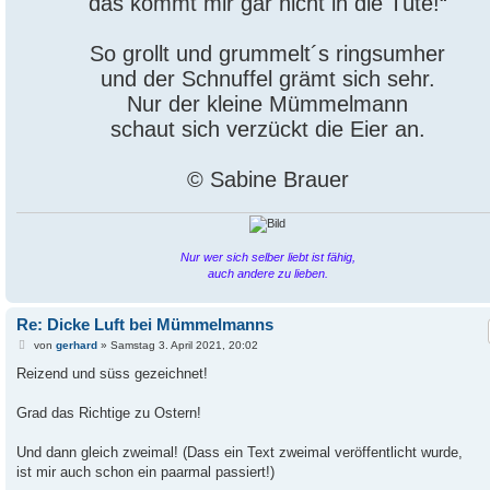
das kommt mir gar nicht in die Tüte!“
So grollt und grummelt´s ringsumher
und der Schnuffel grämt sich sehr.
Nur der kleine Mümmelmann
schaut sich verzückt die Eier an.
© Sabine Brauer
Nur wer sich selber liebt ist fähig,
auch andere zu lieben.
Re: Dicke Luft bei Mümmelmanns
B
von
gerhard
»
Samstag 3. April 2021, 20:02
e
i
Reizend und süss gezeichnet!
t
r
a
Grad das Richtige zu Ostern!
g
Und dann gleich zweimal! (Dass ein Text zweimal veröffentlicht wurde,
ist mir auch schon ein paarmal passiert!)