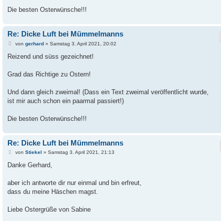
Die besten Osterwünsche!!!
Re: Dicke Luft bei Mümmelmanns
B
von
gerhard
»
Samstag 3. April 2021, 20:02
e
i
Reizend und süss gezeichnet!
t
r
a
Grad das Richtige zu Ostern!
g
Und dann gleich zweimal! (Dass ein Text zweimal veröffentlicht wurde,
ist mir auch schon ein paarmal passiert!)
Die besten Osterwünsche!!!
Re: Dicke Luft bei Mümmelmanns
B
von
Stiekel
»
Samstag 3. April 2021, 21:13
e
i
Danke Gerhard,
t
r
a
aber ich antworte dir nur einmal und bin erfreut,
g
dass du meine Häschen magst.
Liebe Ostergrüße von Sabine