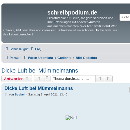
schreibpodium.de
Literaturecke für Leute, die gern schreiben und
Ihre Erfahrungen mit anderen Autoren
austauschen möchten. Wer liest, weiß mehr! Wer
schreibt, lebt bewußter und intensiver! Schreiben ist ein schönes Hobby, welches
das Leben bereichert.
Schnellzugriff
FAQ
Portal
Foren-Übersicht
Gedichte
Bild-Gedichte
Dicke Luft bei Mümmelmanns
Suche
Erweiterte
Antworten
Dicke Luft bei Mümmelmanns
B
von
Stiekel
»
Samstag 3. April 2021, 13:40
e
i
t
r
a
g