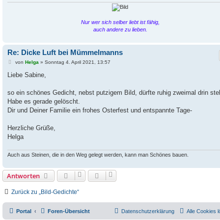
Nur wer sich selber liebt ist fähig,
auch andere zu lieben.
Re: Dicke Luft bei Mümmelmanns
B
von
Helga
»
Sonntag 4. April 2021, 13:57
e
i
Liebe Sabine,
t
r
a
so ein schönes Gedicht, nebst putzigem Bild, dürfte ruhig zweimal drin ste
g
Habe es gerade gelöscht.
Dir und Deiner Familie ein frohes Osterfest und entspannte Tage-
Herzliche Grüße,
Helga
Auch aus Steinen, die in den Weg gelegt werden, kann man Schönes bauen.
Antworten
Zurück zu „Bild-Gedichte“
Portal
Foren-Übersicht
Datenschutzerklärung
Alle Cookies 