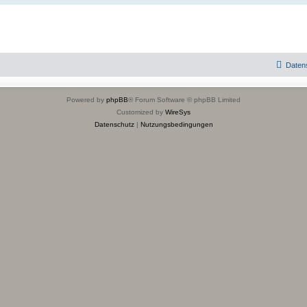
Daten
Powered by
phpBB
® Forum Software © phpBB Limited
Customized by
WireSys
Datenschutz
|
Nutzungsbedingungen