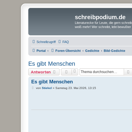
schreibpodium.de
Literaturecke für Leute, die gern schre
weiß mehr! Wer schreibt, lebt bewußter 
Schnellzugriff
FAQ
Portal
Foren-Übersicht
Gedichte
Bild-Gedichte
Es gibt Menschen
Antworten
Es gibt Menschen
B
von
Stiekel
»
Samstag 23. Mai 2026, 13:15
e
i
t
r
a
g