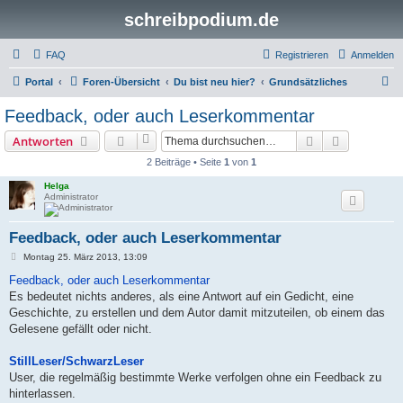
schreibpodium.de
FAQ
Registrieren
Anmelden
S
Portal
Foren-Übersicht
Du bist neu hier?
Grundsätzliches
u
Feedback, oder auch Leserkommentar
c
Suche
Erweiterte
Antworten
h
2 Beiträge • Seite
1
von
1
e
Helga
Administrator
Feedback, oder auch Leserkommentar
B
Montag 25. März 2013, 13:09
e
i
Feedback, oder auch Leserkommentar
t
Es bedeutet nichts anderes, als eine Antwort auf ein Gedicht, eine
r
a
Geschichte, zu erstellen und dem Autor damit mitzuteilen, ob einem das
g
Gelesene gefällt oder nicht.
StillLeser/SchwarzLeser
User, die regelmäßig bestimmte Werke verfolgen ohne ein Feedback zu
hinterlassen.