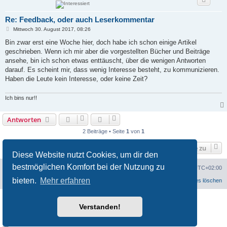
Re: Feedback, oder auch Leserkommentar
B
Mittwoch 30. August 2017, 08:26
e
i
Bin zwar erst eine Woche hier, doch habe ich schon einige Artikel
t
geschrieben. Wenn ich mir aber die vorgestellten Bücher und Beiträge
r
a
ansehe, bin ich schon etwas enttäuscht, über die wenigen Antworten
g
darauf. Es scheint mir, dass wenig Interesse besteht, zu kommunizieren.
Haben die Leute kein Interesse, oder keine Zeit?
Ich bins nur!!
Antworten
2 Beiträge • Seite
1
von
1
Gehe zu
Diese Website nutzt Cookies, um dir den
bestmöglichen Komfort bei der Nutzung zu
Portal
Foren-Übersicht
Alle Zeiten sind
UTC+02:00
bieten.
Mehr erfahren
Datenschutzerklärung
Alle Cookies löschen
Powered by
phpBB
® Forum Software © phpBB Limited
Verstanden!
Customized by
WireSys
Datenschutz
|
Nutzungsbedingungen