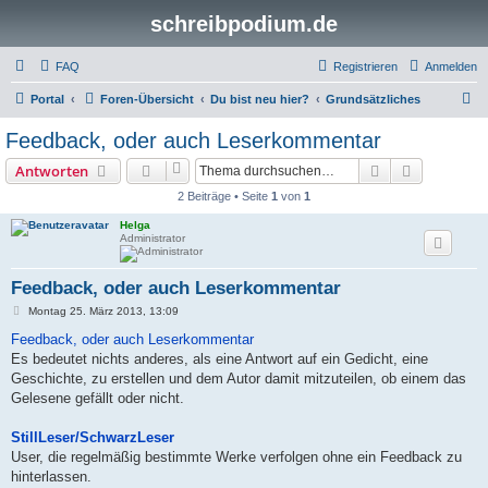
schreibpodium.de
FAQ
Registrieren
Anmelden
S
Portal
Foren-Übersicht
Du bist neu hier?
Grundsätzliches
u
Feedback, oder auch Leserkommentar
c
Suche
Erweiterte
Antworten
h
2 Beiträge • Seite
1
von
1
e
Helga
Administrator
Feedback, oder auch Leserkommentar
B
Montag 25. März 2013, 13:09
e
i
Feedback, oder auch Leserkommentar
t
Es bedeutet nichts anderes, als eine Antwort auf ein Gedicht, eine
r
a
Geschichte, zu erstellen und dem Autor damit mitzuteilen, ob einem das
g
Gelesene gefällt oder nicht.
StillLeser/SchwarzLeser
User, die regelmäßig bestimmte Werke verfolgen ohne ein Feedback zu
hinterlassen.