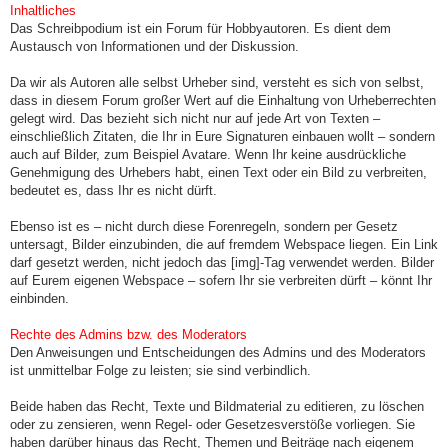
Inhaltliches
Das Schreibpodium ist ein Forum für Hobbyautoren. Es dient dem
Austausch von Informationen und der Diskussion.
Da wir als Autoren alle selbst Urheber sind, versteht es sich von selbst,
dass in diesem Forum großer Wert auf die Einhaltung von Urheberrechten
gelegt wird. Das bezieht sich nicht nur auf jede Art von Texten –
einschließlich Zitaten, die Ihr in Eure Signaturen einbauen wollt – sondern
auch auf Bilder, zum Beispiel Avatare. Wenn Ihr keine ausdrückliche
Genehmigung des Urhebers habt, einen Text oder ein Bild zu verbreiten,
bedeutet es, dass Ihr es nicht dürft.
Ebenso ist es – nicht durch diese Forenregeln, sondern per Gesetz
untersagt, Bilder einzubinden, die auf fremdem Webspace liegen. Ein Link
darf gesetzt werden, nicht jedoch das [img]-Tag verwendet werden. Bilder
auf Eurem eigenen Webspace – sofern Ihr sie verbreiten dürft – könnt Ihr
einbinden.
Rechte des Admins bzw. des Moderators
Den Anweisungen und Entscheidungen des Admins und des Moderators
ist unmittelbar Folge zu leisten; sie sind verbindlich.
Beide haben das Recht, Texte und Bildmaterial zu editieren, zu löschen
oder zu zensieren, wenn Regel- oder Gesetzesverstöße vorliegen. Sie
haben darüber hinaus das Recht, Themen und Beiträge nach eigenem