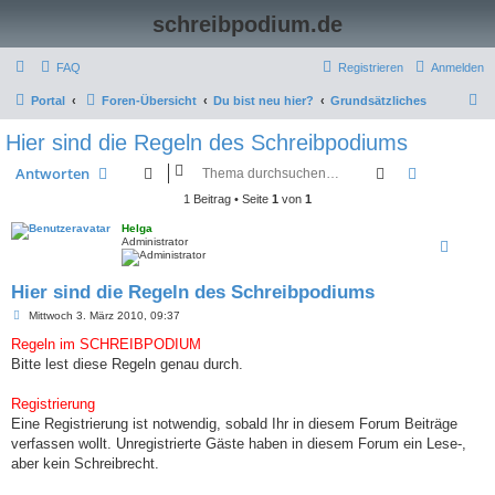
schreibpodium.de
FAQ
Registrieren
Anmelden
S
Portal
Foren-Übersicht
Du bist neu hier?
Grundsätzliches
u
Hier sind die Regeln des Schreibpodiums
c
Suche
Erweiterte
Antworten
h
1 Beitrag • Seite
1
von
1
e
Helga
Administrator
Hier sind die Regeln des Schreibpodiums
B
Mittwoch 3. März 2010, 09:37
e
i
Regeln im SCHREIBPODIUM
t
Bitte lest diese Regeln genau durch.
r
a
g
Registrierung
Eine Registrierung ist notwendig, sobald Ihr in diesem Forum Beiträge
verfassen wollt. Unregistrierte Gäste haben in diesem Forum ein Lese-,
aber kein Schreibrecht.