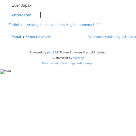
Euer Japakl
Antworten
Zurück zu „Anfangsbuchstabe des Mitgliednamens H-J“
Portal
Foren-Übersicht
Datenschutzerklärung
Alle Coo
Powered by
phpBB
® Forum Software © phpBB Limited
Customized by
WireSys
Datenschutz
|
Nutzungsbedingungen