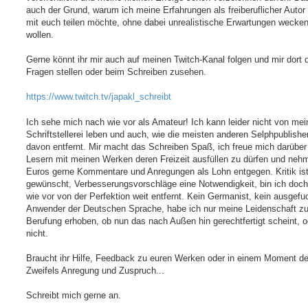
a
auch der Grund, warum ich meine Erfahrungen als freiberuflicher Autor
g
mit euch teilen möchte, ohne dabei unrealistische Erwartungen wecke
wollen.
Gerne könnt ihr mir auch auf meinen Twitch-Kanal folgen und mir dort d
Fragen stellen oder beim Schreiben zusehen.
https://www.twitch.tv/japakl_schreibt
Ich sehe mich nach wie vor als Amateur! Ich kann leider nicht von mei
Schriftstellerei leben und auch, wie die meisten anderen Selphpublisher
davon entfernt. Mir macht das Schreiben Spaß, ich freue mich darübe
Lesern mit meinen Werken deren Freizeit ausfüllen zu dürfen und nehm
Euros gerne Kommentare und Anregungen als Lohn entgegen. Kritik is
gewünscht, Verbesserungsvorschläge eine Notwendigkeit, bin ich doc
wie vor von der Perfektion weit entfernt. Kein Germanist, kein ausgefu
Anwender der Deutschen Sprache, habe ich nur meine Leidenschaft zu
Berufung erhoben, ob nun das nach Außen hin gerechtfertigt scheint, o
nicht.
Braucht ihr Hilfe, Feedback zu euren Werken oder in einem Moment d
Zweifels Anregung und Zuspruch...
Schreibt mich gerne an.