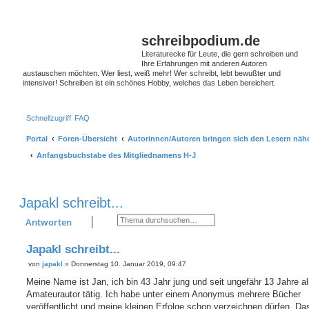
S
schreibpodium.de
Literaturecke für Leute, die gern schreiben und
Ihre Erfahrungen mit anderen Autoren
austauschen möchten. Wer liest, weiß mehr! Wer schreibt, lebt bewußter und
intensiver! Schreiben ist ein schönes Hobby, welches das Leben bereichert.
Schnellzugriff
FAQ
Portal
Foren-Übersicht
Autorinnen/Autoren bringen sich den Lesern näher
Anfangsbuchstabe des Mitgliednamens H-J
Japakl schreibt...
Suche
Erweiterte Suche
Antworten
Japakl schreibt...
von
japakl
»
Donnerstag 10. Januar 2019, 09:47
B
e
Meine Name ist Jan, ich bin 43 Jahr jung und seit ungefähr 13 Jahre a
i
Amateurautor tätig. Ich habe unter einem Anonymus mehrere Bücher
t
r
veröffentlicht und meine kleinen Erfolge schon verzeichnen dürfen. Das