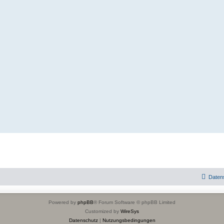
Daten
Powered by
phpBB
® Forum Software © phpBB Limited
Customized by
WireSys
Datenschutz
|
Nutzungsbedingungen