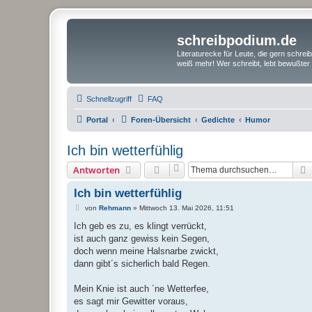
schreibpodium.de
Literaturecke für Leute, die gern schre
weiß mehr! Wer schreibt, lebt bewußter 
Schnellzugriff
FAQ
Portal
Foren-Übersicht
Gedichte
Humor
Ich bin wetterfühlig
Antworten
Ich bin wetterfühlig
B
von
Rehmann
»
Mittwoch 13. Mai 2026, 11:51
e
i
Ich geb es zu, es klingt verrückt,
t
ist auch ganz gewiss kein Segen,
r
a
doch wenn meine Halsnarbe zwickt,
g
dann gibt´s sicherlich bald Regen.
Mein Knie ist auch ´ne Wetterfee,
es sagt mir Gewitter voraus,