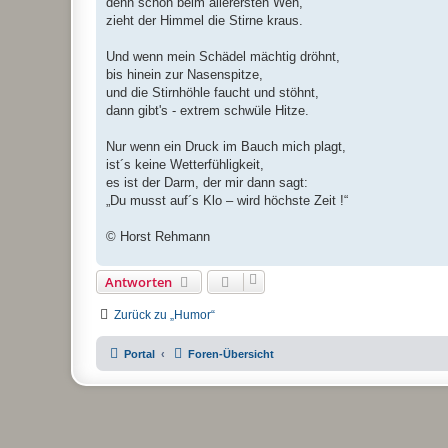
denn schon beim allerersten Weh,
zieht der Himmel die Stirne kraus.
Und wenn mein Schädel mächtig dröhnt,
bis hinein zur Nasenspitze,
und die Stirnhöhle faucht und stöhnt,
dann gibt's - extrem schwüle Hitze.
Nur wenn ein Druck im Bauch mich plagt,
ist´s keine Wetterfühligkeit,
es ist der Darm, der mir dann sagt:
„Du musst auf´s Klo – wird höchste Zeit !“
© Horst Rehmann
Antworten
Zurück zu „Humor“
Portal
Foren-Übersicht