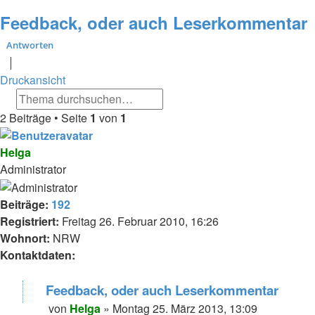
Suche
Feedback, oder auch Leserkommentar
Antworten
Druckansicht
Suche
Erweiterte Suche
2 Beiträge • Seite
1
von
1
Helga
Administrator
Beiträge:
192
Registriert:
Freitag 26. Februar 2010, 16:26
Wohnort:
NRW
Kontaktdaten:
Kontaktdaten
Feedback, oder auch Leserkommentar
von
von
Helga
»
Montag 25. März 2013, 13:09