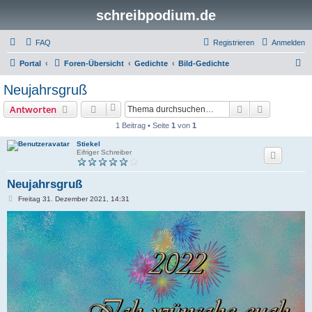
schreibpodium.de
FAQ
Registrieren
Anmelden
S
Portal
Foren-Übersicht
Gedichte
Bild-Gedichte
u
Neujahrsgruß
c
Suche
Erweiterte
Antworten
h
1 Beitrag • Seite
1
von
1
e
Stiekel
Eifriger Schreiber
Neujahrsgruß
B
Freitag 31. Dezember 2021, 14:31
e
i
t
r
a
g