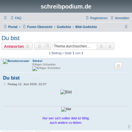
schreibpodium.de
FAQ
Registrieren
Anmelden
S
Portal
Foren-Übersicht
Gedichte
Bild-Gedichte
u
Du bist
c
Suche
Erweiterte
Antworten
h
1 Beitrag • Seite
1
von
1
e
Stiekel
Eifriger Schreiber
Du bist
B
Freitag 13. Juni 2025, 22:27
e
i
t
r
a
g
Nur wer sich selber liebt ist fähig,
auch andere zu lieben.